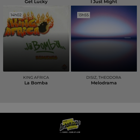
Get Lucky
I Just Might
14h02
14h02
13h55
13h55
KING AFRICA
DISIZ, THEODORA
La Bomba
Melodrama