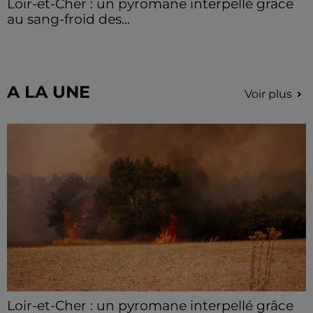
Loir-et-Cher : un pyromane interpellé grâce
au sang-froid des...
Samedi 25 juillet, plus d'une dizaine de feux de
champs et de sous-bois ont été déclenchés dans le
secteur de Fontaine-les-Côteaux, Montoire et Lunay.
Grâce...
A LA UNE
Voir plus
Loir-et-Cher : un pyromane interpellé grâce