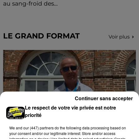
au sang-froid des...
Samedi 25 juillet, plus d'une dizaine de feux de
champs et de sous-bois ont été déclenchés dans le
secteur de Fontaine-les-Côteaux, Montoire et Lunay.
Grâce...
LE GRAND FORMAT
Voir plus
Continuer sans accepter
Le respect de votre vie privée est notre
priorité
We and
our (447) partners
do the following data processing based on
Stars'Terre 2026 : Philippe Palmieri dévoile
your consent and/or our legitimate interest: Store and/or access
les ambitions d'un...
information on a device; Use limited data to select advertising; Create