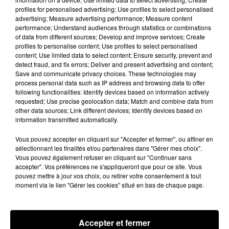
profiles for personalised advertising; Use profiles to select personalised
À quelques semaines de la première édition de
advertising; Measure advertising performance; Measure content
Stars'Terre, organisée du 18 au 20 septembre 2026 au
performance; Understand audiences through statistics or combinations
Château de Courtalain, Philippe Palmieri, président...
of data from different sources; Develop and improve services; Create
profiles to personalise content; Use profiles to select personalised
LES JEUX
content; Use limited data to select content; Ensure security, prevent and
Voir plus
detect fraud, and fix errors; Deliver and present advertising and content;
Save and communicate privacy choices. These technologies may
process personal data such as IP address and browsing data to offer
following functionalities: Identify devices based on information actively
requested; Use precise geolocation data; Match and combine data from
other data sources; Link different devices; Identify devices based on
information transmitted automatically.
Vous pouvez accepter en cliquant sur "Accepter et fermer", ou affiner en
sélectionnant les finalités et/ou partenaires dans "Gérer mes choix".
Vous pouvez également refuser en cliquant sur "Continuer sans
accepter". Vos préférences ne s'appliqueront que pour ce site. Vous
pouvez mettre à jour vos choix, ou retirer votre consentement à tout
moment via le lien "Gérer les cookies" situé en bas de chaque page.
Accepter et fermer