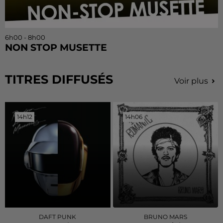
6h00 - 8h00
NON STOP MUSETTE
TITRES DIFFUSÉS
Voir plus
14h12
14h12
14h06
14h06
DAFT PUNK
BRUNO MARS