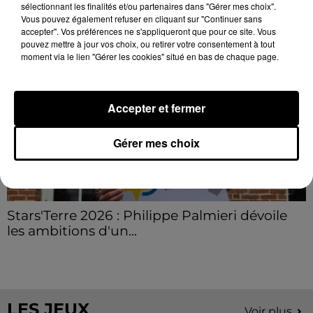
LE GRAND FORMAT
Voir plus
sélectionnant les finalités et/ou partenaires dans "Gérer mes choix".
Vous pouvez également refuser en cliquant sur "Continuer sans
accepter". Vos préférences ne s'appliqueront que pour ce site. Vous
pouvez mettre à jour vos choix, ou retirer votre consentement à tout
moment via le lien "Gérer les cookies" situé en bas de chaque page.
Accepter et fermer
Gérer mes choix
Stars'Terre 2026 : Philippe Palmieri dévoile
les ambitions d'un...
À quelques semaines de la première édition de
Stars'Terre, organisée du 18 au 20 septembre 2026 au
Château de Courtalain, Philippe Palmieri, président...
LES JEUX
Voir plus