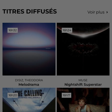
TITRES DIFFUSÉS
Voir plus
16h32
16h32
16h24
16h24
DISIZ, THEODORA
MUSE
Melodrama
Nightshift Superstar
16h20
16h20
16h17
16h17