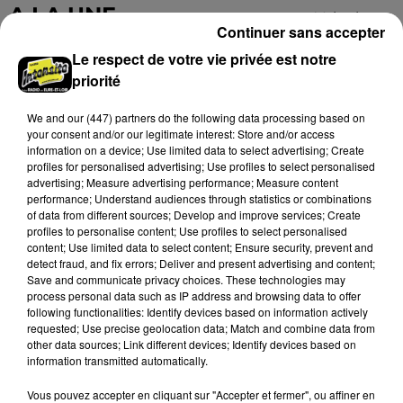
A LA UNE
Voir plus
Continuer sans accepter
Le respect de votre vie privée est notre
priorité
We and
our (447) partners
do the following data processing based on
your consent and/or our legitimate interest: Store and/or access
information on a device; Use limited data to select advertising; Create
profiles for personalised advertising; Use profiles to select personalised
advertising; Measure advertising performance; Measure content
performance; Understand audiences through statistics or combinations
of data from different sources; Develop and improve services; Create
profiles to personalise content; Use profiles to select personalised
content; Use limited data to select content; Ensure security, prevent and
detect fraud, and fix errors; Deliver and present advertising and content;
Save and communicate privacy choices. These technologies may
Une casse automobile partiellement
process personal data such as IP address and browsing data to offer
embrasée à Auneau
following functionalities: Identify devices based on information actively
requested; Use precise geolocation data; Match and combine data from
« chômage technique pour neuf personnes » après le
other data sources; Link different devices; Identify devices based on
sinistre, qui a également fait un blessé.
information transmitted automatically.
Vous pouvez accepter en cliquant sur "Accepter et fermer", ou affiner en