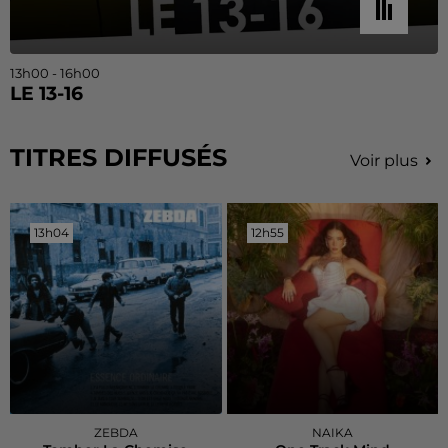
13h00 - 16h00
LE 13-16
TITRES DIFFUSÉS
Voir plus
13h04
13h04
12h55
12h55
ZEBDA
NAIKA