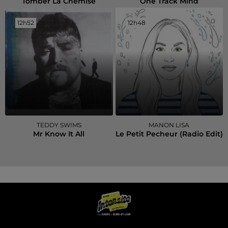
Tomber La Chemise
One Track Mind
12h52
12h52
12h48
12h48
TEDDY SWIMS
MANON LISA
Mr Know It All
Le Petit Pecheur (radio Edit)