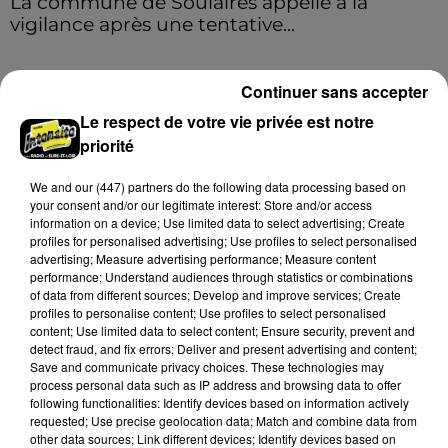
La commune de Soulaires appelle à la
vigilance après une tentative...
La mairie a communiqué sur ses réseaux après avoir
été prévenue par la gendarmerie.
Continuer sans accepter
Le respect de votre vie privée est notre
A LA UNE
Voir plus
priorité
We and
our (447) partners
do the following data processing based on
your consent and/or our legitimate interest: Store and/or access
information on a device; Use limited data to select advertising; Create
profiles for personalised advertising; Use profiles to select personalised
advertising; Measure advertising performance; Measure content
performance; Understand audiences through statistics or combinations
of data from different sources; Develop and improve services; Create
profiles to personalise content; Use profiles to select personalised
content; Use limited data to select content; Ensure security, prevent and
detect fraud, and fix errors; Deliver and present advertising and content;
Save and communicate privacy choices. These technologies may
process personal data such as IP address and browsing data to offer
following functionalities: Identify devices based on information actively
requested; Use precise geolocation data; Match and combine data from
La commune de Soulaires appelle à la
other data sources; Link different devices; Identify devices based on