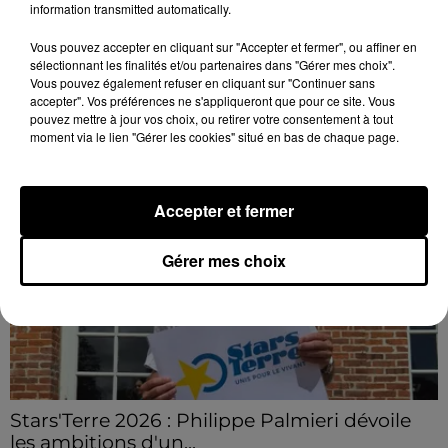
vigilance après une tentative...
information transmitted automatically.
La mairie a communiqué sur ses réseaux après avoir
Vous pouvez accepter en cliquant sur "Accepter et fermer", ou affiner en
été prévenue par la gendarmerie.
sélectionnant les finalités et/ou partenaires dans "Gérer mes choix".
Vous pouvez également refuser en cliquant sur "Continuer sans
accepter". Vos préférences ne s'appliqueront que pour ce site. Vous
LE GRAND FORMAT
Voir plus
pouvez mettre à jour vos choix, ou retirer votre consentement à tout
moment via le lien "Gérer les cookies" situé en bas de chaque page.
Accepter et fermer
Gérer mes choix
Stars'Terre 2026 : Philippe Palmieri dévoile
les ambitions d'un...