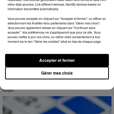
other data sources; Link different devices; Identify devices based on
information transmitted automatically.
Vous pouvez accepter en cliquant sur "Accepter et fermer", ou affiner en
sélectionnant les finalités et/ou partenaires dans "Gérer mes choix".
Vous pouvez également refuser en cliquant sur "Continuer sans
accepter". Vos préférences ne s'appliqueront que pour ce site. Vous
pouvez mettre à jour vos choix, ou retirer votre consentement à tout
moment via le lien "Gérer les cookies" situé en bas de chaque page.
8 août 2026
Accepter et fermer
CHARTRES - VENTE AUX ENCHÈRES :
AUTOMATES, MUSIQUE MÉCANIQUE,...
Dimanche 6 décembre à 14h00 à la Galerie de
Gérer mes choix
Chartres : vente aux enchères. Automates, musique
mécanique, phonographes, machines à sous, art
forain.