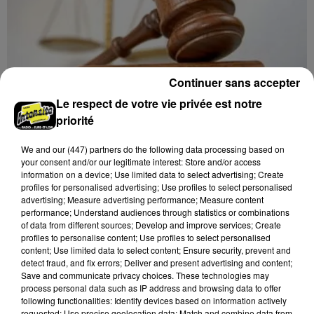
Continuer sans accepter
Le respect de votre vie privée est notre
priorité
We and
our (447) partners
do the following data processing based on
8 août 2026
your consent and/or our legitimate interest: Store and/or access
LE COUDRAY - VENTE AUX ENCHÈRES :
information on a device; Use limited data to select advertising; Create
TSF, TÉLÉPHONES
profiles for personalised advertising; Use profiles to select personalised
Mardi 15 décembre à 10h00 à l'espace des ventes du
advertising; Measure advertising performance; Measure content
performance; Understand audiences through statistics or combinations
Coudray : vente aux enchères. TSF. Téléphones.
of data from different sources; Develop and improve services; Create
profiles to personalise content; Use profiles to select personalised
content; Use limited data to select content; Ensure security, prevent and
detect fraud, and fix errors; Deliver and present advertising and content;
Save and communicate privacy choices. These technologies may
process personal data such as IP address and browsing data to offer
following functionalities: Identify devices based on information actively
requested; Use precise geolocation data; Match and combine data from