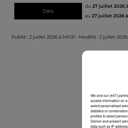
du
27 juillet 2026
Date
au
27 juillet 2026 
Publié : 2 juillet 2026 à 14h31 - Modifié : 2 juillet 202
We and
our (447) partn
access information on a 
select personalised ad
statistics or combinatio
profiles to select person
Deliver and present adv
data such as IP address 