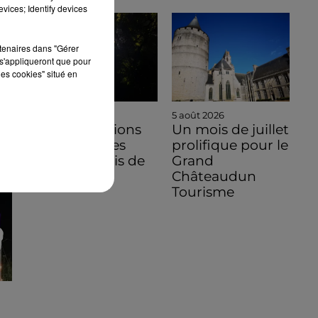
vices; Identify devices
rtenaires dans "Gérer
s'appliqueront que pour
les cookies" situé en
5 août 2026
5 août 2026
Des conditions
Un mois de juillet
hors normes
prolifique pour le
pour le mois de
Grand
juillet 2026
Châteaudun
Tourisme