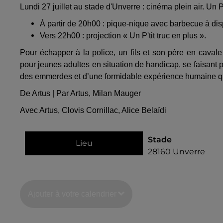
Lundi 27 juillet au stade d'Unverre : cinéma plein air. Un P't
À partir de 20h00 : pique-nique avec barbecue à dis
Vers 22h00 : projection « Un P'tit truc en plus ».
Pour échapper à la police, un fils et son père en caval
pour jeunes adultes en situation de handicap, se faisant 
des emmerdes et d’une formidable expérience humaine qu
De Artus | Par Artus, Milan Mauger
Avec Artus, Clovis Cornillac, Alice Belaïdi
Stade
Lieu
28160
Unverre
Ajouter à votre calendrier