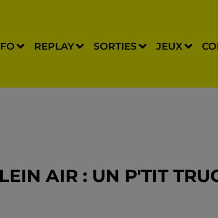
NFO
REPLAY
SORTIES
JEUX
CO
EIN AIR : UN P'TIT TRU