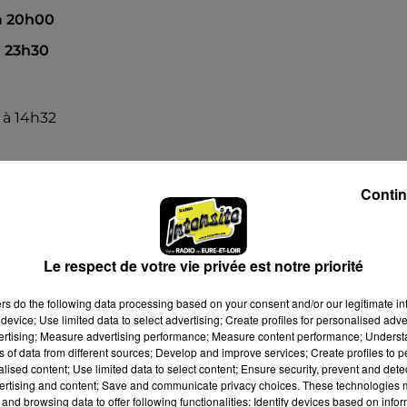
 à 20h00
à 23h30
6 à 14h32
Contin
Le respect de votre vie privée est notre priorité
ers
do the following data processing based on your consent and/or our legitimate int
device; Use limited data to select advertising; Create profiles for personalised adver
vertising; Measure advertising performance; Measure content performance; Unders
ns of data from different sources; Develop and improve services; Create profiles to 
alised content; Use limited data to select content; Ensure security, prevent and detect
ertising and content; Save and communicate privacy choices. These technologies
and browsing data to offer following functionalities: Identify devices based on infor