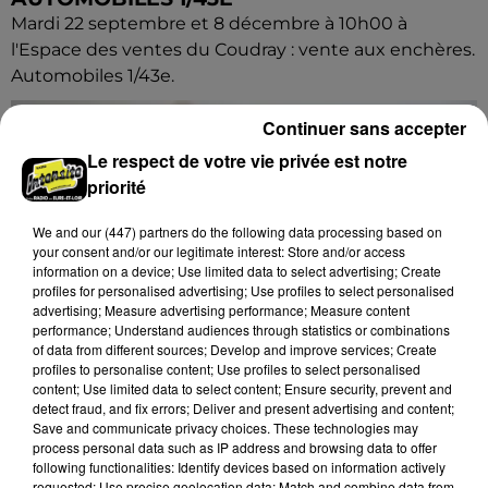
Mardi 22 septembre et 8 décembre à 10h00 à
l'Espace des ventes du Coudray : vente aux enchères.
Automobiles 1/43e.
Continuer sans accepter
Le respect de votre vie privée est notre
priorité
We and
our (447) partners
do the following data processing based on
your consent and/or our legitimate interest: Store and/or access
information on a device; Use limited data to select advertising; Create
profiles for personalised advertising; Use profiles to select personalised
advertising; Measure advertising performance; Measure content
performance; Understand audiences through statistics or combinations
of data from different sources; Develop and improve services; Create
profiles to personalise content; Use profiles to select personalised
content; Use limited data to select content; Ensure security, prevent and
detect fraud, and fix errors; Deliver and present advertising and content;
Save and communicate privacy choices. These technologies may
process personal data such as IP address and browsing data to offer
following functionalities: Identify devices based on information actively
6 août 2026
requested; Use precise geolocation data; Match and combine data from