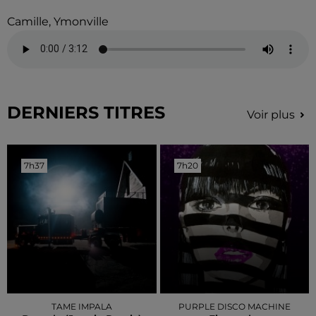
Camille, Ymonville
DERNIERS TITRES
Voir plus
7h37
7h37
7h20
7h20
TAME IMPALA
PURPLE DISCO MACHINE