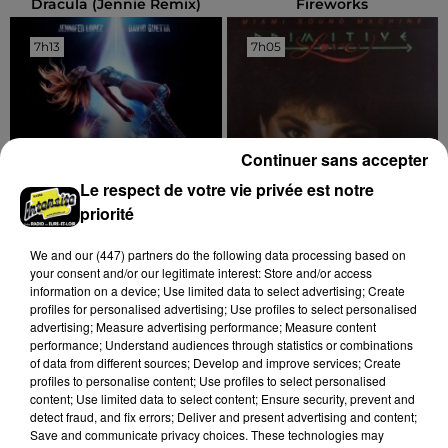
Dracula (jennie Remix)
Fireworks
7h13
7h13
7h05
7h05
Continuer sans accepter
Le respect de votre vie privée est notre
priorité
DAVID GUETTA, JENNIFER LOPEZ
GLORIA ESTEFAN
We and
our (447) partners
do the following data processing based on
Save Me Tonight
Conga
your consent and/or our legitimate interest: Store and/or access
information on a device; Use limited data to select advertising; Create
profiles for personalised advertising; Use profiles to select personalised
advertising; Measure advertising performance; Measure content
performance; Understand audiences through statistics or combinations
TOUS LES JEUX
of data from different sources; Develop and improve services; Create
Voir plus
profiles to personalise content; Use profiles to select personalised
content; Use limited data to select content; Ensure security, prevent and
detect fraud, and fix errors; Deliver and present advertising and content;
Save and communicate privacy choices. These technologies may