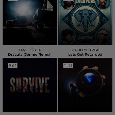
TAME IMPALA
BLACK EYED PEAS
Dracula (jennie Remix)
Lets Get Retarded
11h37
11h37
11h35
11h35