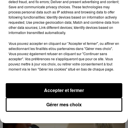
Loir, avec de nombreux créneaux à réserver.
detect fraud, and fix errors; Deliver and present advertising and content;
Save and communicate privacy choices. These technologies may
process personal data such as IP address and browsing data to offer
following functionalities: Identify devices based on information actively
requested; Use precise geolocation data; Match and combine data from
other data sources; Link different devices; Identify devices based on
information transmitted automatically.
Vous pouvez accepter en cliquant sur "Accepter et fermer", ou affiner en
sélectionnant les finalités et/ou partenaires dans "Gérer mes choix".
Vous pouvez également refuser en cliquant sur "Continuer sans
accepter". Vos préférences ne s'appliqueront que pour ce site. Vous
pouvez mettre à jour vos choix, ou retirer votre consentement à tout
Dans le Perche eurélien, un nouveau grave
moment via le lien "Gérer les cookies" situé en bas de chaque page.
accident de la route
Deux blessés ont été pris en charge, dont un en
urgence absolue.
Accepter et fermer
A LA UNE
Gérer mes choix
Voir plus