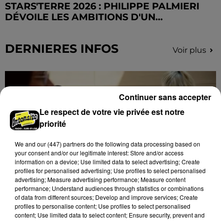
STARS'TERRE 2026 : PHILIPPE PALMIERI
DÉVOILE LES AMBITIONS D'UN...
DERNIERES INFOS
Voir plus
Continuer sans accepter
Le respect de votre vie privée est notre
priorité
We and
our (447) partners
do the following data processing based on
your consent and/or our legitimate interest: Store and/or access
information on a device; Use limited data to select advertising; Create
profiles for personalised advertising; Use profiles to select personalised
advertising; Measure advertising performance; Measure content
performance; Understand audiences through statistics or combinations
of data from different sources; Develop and improve services; Create
L'EFS a besoin de vous
profiles to personalise content; Use profiles to select personalised
Les collectes de sang restent en tension en Eure-et-
content; Use limited data to select content; Ensure security, prevent and