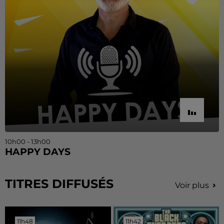
10h00 - 13h00
HAPPY DAYS
TITRES DIFFUSÉS
Voir plus
11h48
11h48
11h42
11h42