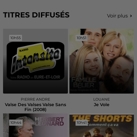
TITRES DIFFUSÉS
Voir plus
10h55
10h55
10h51
10h51
PIERRE ANDRE
LOUANE
Valse Des Valses Valse Sans
Je Vole
Fin (2008)
10h44
10h44
10h41
10h41