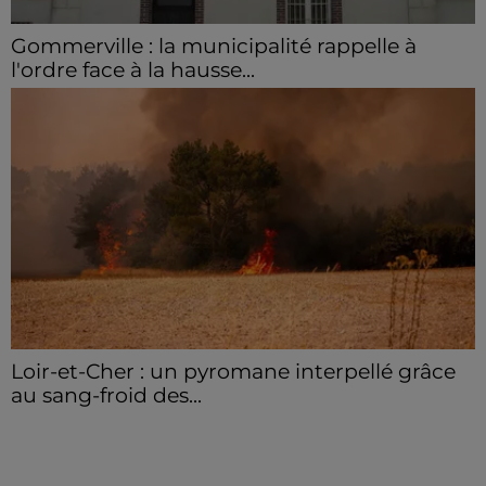
Gommerville : la municipalité rappelle à
l'ordre face à la hausse...
Incrustation de déchets, déjections sur les sites
symboliques et temps communal gaspillé : face à la
hausse des incivilités, la mairie de Gommerville
hausse...
Loir-et-Cher : un pyromane interpellé grâce
au sang-froid des...
Samedi 25 juillet, plus d'une dizaine de feux de
champs et de sous-bois ont été déclenchés dans le
secteur de Fontaine-les-Côteaux, Montoire et Lunay.