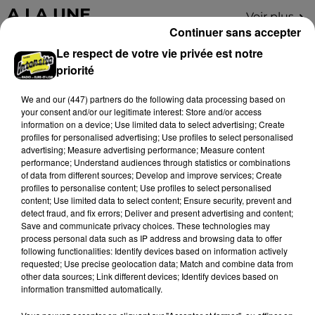
Grâce...
A LA UNE
Voir plus
Continuer sans accepter
Le respect de votre vie privée est notre
priorité
We and
our (447) partners
do the following data processing based on
your consent and/or our legitimate interest: Store and/or access
information on a device; Use limited data to select advertising; Create
profiles for personalised advertising; Use profiles to select personalised
advertising; Measure advertising performance; Measure content
performance; Understand audiences through statistics or combinations
of data from different sources; Develop and improve services; Create
profiles to personalise content; Use profiles to select personalised
content; Use limited data to select content; Ensure security, prevent and
detect fraud, and fix errors; Deliver and present advertising and content;
Save and communicate privacy choices. These technologies may
Loir-et-Cher : un pyromane interpellé grâce
process personal data such as IP address and browsing data to offer
au sang-froid des...
following functionalities: Identify devices based on information actively
Samedi 25 juillet, plus d'une dizaine de feux de
requested; Use precise geolocation data; Match and combine data from
other data sources; Link different devices; Identify devices based on
champs et de sous-bois ont été déclenchés dans le
information transmitted automatically.
secteur de Fontaine-les-Côteaux, Montoire et Lunay.
Grâce...