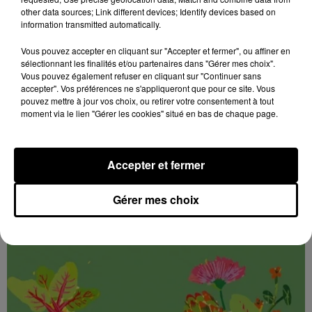
CHÂTEAUDUN - FESTIVAL ALIMENTERRE :
other data sources; Link different devices; Identify devices based on
UNE PAUSE GOURMANDE AUX SAVEURS...
information transmitted automatically.
Jeudi 29 octobre et 19 novembre de 9h00 à 13h00,
Vous pouvez accepter en cliquant sur "Accepter et fermer", ou affiner en
sur la marché de la place du 18 octobre : Une pause
sélectionnant les finalités et/ou partenaires dans "Gérer mes choix".
gourmande aux saveurs de Beauce ! Festival
Vous pouvez également refuser en cliquant sur "Continuer sans
AlimenTerre.
accepter". Vos préférences ne s'appliqueront que pour ce site. Vous
pouvez mettre à jour vos choix, ou retirer votre consentement à tout
moment via le lien "Gérer les cookies" situé en bas de chaque page.
Accepter et fermer
Gérer mes choix