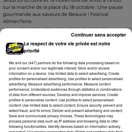
Jeudi 29 octobre et 19 novembre de 9h00 à 13h00,
sur la marché de la place du 18 octobre : Une pause
gourmande aux saveurs de Beauce ! Festival
AlimenTerre.
Continuer sans accepter
Le respect de votre vie privée est notre
priorité
We and
our (447) partners
do the following data processing based on
your consent and/or our legitimate interest: Store and/or access
information on a device; Use limited data to select advertising; Create
profiles for personalised advertising; Use profiles to select personalised
advertising; Measure advertising performance; Measure content
performance; Understand audiences through statistics or combinations
of data from different sources; Develop and improve services; Create
profiles to personalise content; Use profiles to select personalised
content; Use limited data to select content; Ensure security, prevent and
detect fraud, and fix errors; Deliver and present advertising and content;
Save and communicate privacy choices. These technologies may
process personal data such as IP address and browsing data to offer
following functionalities: Identify devices based on information actively
5 août 2026
requested; Use precise geolocation data; Match and combine data from