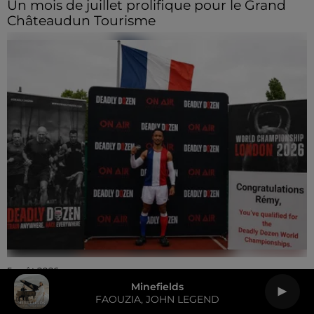
Un mois de juillet prolifique pour le Grand
Châteaudun Tourisme
5 août 2026
🔊 Mondiaux de Deadly Dozen : Un chartrain
Minefields
s'envole pour Londres...
FAOUZIA, JOHN LEGEND