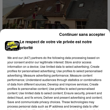
Continuer sans accepter
🔊 Une pénichette volante en Eure-et-Loir
Les riverains de la Bourdinière Saint Loup ont pu
Le respect de votre vie privée est notre
observer un drôle d'oiseau, jeudi 06 août, en milieu
priorité
de matinée. Une pénichette non pas sur l'eau mais
We and
our (447) partners
do the following data processing based on
dans...
your consent and/or our legitimate interest: Store and/or access
information on a device; Use limited data to select advertising; Create
profiles for personalised advertising; Use profiles to select personalised
advertising; Measure advertising performance; Measure content
performance; Understand audiences through statistics or combinations
of data from different sources; Develop and improve services; Create
profiles to personalise content; Use profiles to select personalised
content; Use limited data to select content; Ensure security, prevent and
detect fraud, and fix errors; Deliver and present advertising and content;
Save and communicate privacy choices. These technologies may
process personal data such as IP address and browsing data to offer