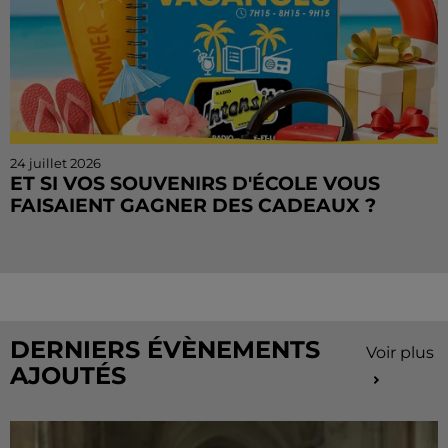
24 juillet 2026
ET SI VOS SOUVENIRS D'ÉCOLE VOUS
FAISAIENT GAGNER DES CADEAUX ?
Le mois de juillet touche à sa fin, mais le Cahier de
Vacances continue sur Radio Intensité ! Chaque
matin, tentez de remporter des sorties, des activités
de...
DERNIERS ÉVÈNEMENTS
Voir plus
AJOUTÉS