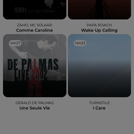
ZAHO, MC SOLAAR
PAPA ROACH
Comme Caroline
Wake Up Calling
14h27
14h27
14h23
14h23
GERALD DE PALMAS
TURNSTILE
Une Seule Vie
I Care