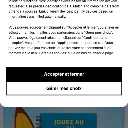
following functionalities: Identify devices based on information actively
requested; Use precise geolocation data; Match and combine data from
other data sources; Link different devices; Identify devices based on
information transmitted automatically.
Vous pouvez accepter en cliquant sur "Accepter et fermer", ou affiner en
sélectionnant les finalités et/ou partenaires dans "Gérer mes choix".
Vous pouvez également refuser en cliquant sur "Continuer sans
🔊 Les touristes dans les pas de Jean Moulin
accepter". Vos préférences ne s'appliqueront que pour ce site. Vous
pouvez mettre à jour vos choix, ou retirer votre consentement à tout
Le « tourisme de mémoire » s'invite dans les sorties
moment via le lien "Gérer les cookies" situé en bas de chaque page.
estivales de Chartres Tourisme.
Accepter et fermer
LES JEUX
Gérer mes choix