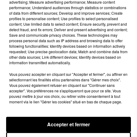
advertising; Measure advertising performance; Measure content
performance; Understand audiences through statistics or combinations
DOLLY
ADIEU BARBARA
of data from different sources; Develop and improve services; Create
Je N Veux Pas Rester Sage
Desarmee
profiles to personalise content; Use profiles to select personalised
content; Use limited data to select content; Ensure security, prevent and
detect fraud, and fix errors; Deliver and present advertising and content;
Save and communicate privacy choices. These technologies may
process personal data such as IP address and browsing data to offer
TOUS LES JEUX
Voir plus
following functionalities: Identify devices based on information actively
requested; Use precise geolocation data; Match and combine data from
other data sources; Link different devices; Identify devices based on
information transmitted automatically.
Vous pouvez accepter en cliquant sur "Accepter et fermer", ou affiner en
sélectionnant les finalités et/ou partenaires dans "Gérer mes choix".
Vous pouvez également refuser en cliquant sur "Continuer sans
accepter". Vos préférences ne s'appliqueront que pour ce site. Vous
pouvez mettre à jour vos choix, ou retirer votre consentement à tout
moment via le lien "Gérer les cookies" situé en bas de chaque page.
Accepter et fermer