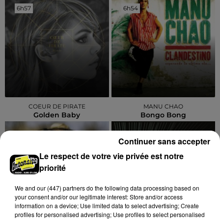
6h57
6h57
6h54
6h54
COEUR DE PIRATE
MANU CHAO
Golden Baby
Bongo Bong
6h49
6h49
6h45
6h45
Continuer sans accepter
Le respect de votre vie privée est notre
priorité
We and
our (447) partners
do the following data processing based on
your consent and/or our legitimate interest: Store and/or access
information on a device; Use limited data to select advertising; Create
profiles for personalised advertising; Use profiles to select personalised