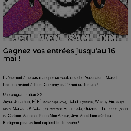
Gagnez vos entrées jusqu'au 16
mai !
Événement à ne pas manquer ce week-end de l’Ascension ! Marcel
Festoch revient à Illiers-Combray du 29 mai au 1er juin !
Une programmation XXL :
Joyce Jonathan, FÉFÉ
, Babet
, Walshy Fire
(Saïan supa Crew)
(Dyonisos)
(Major
, Manau, JP Nataf
,
Archimède, Guizmo, The Locos
Lazer)
(Les Innocents)
(ex Ska
, Cartoon Machine, Picon Mon Amour, Jive Me et bien sûr Louis
P)
Bertignac pour un final explosif le dimanche !