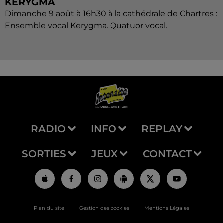
KERYGMA
Dimanche 9 août à 16h30 à la cathédrale de Chartres :
Ensemble vocal Kerygma. Quatuor vocal.
RADIO
INFO
REPLAY
SORTIES
JEUX
CONTACT
Plan du site
Gestion des cookies
Mentions Légales