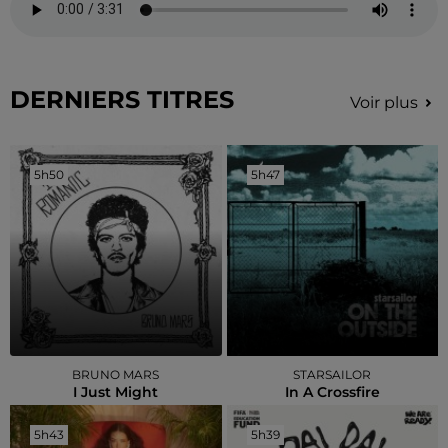
DERNIERS TITRES
Voir plus
5h50
5h50
5h47
5h47
BRUNO MARS
STARSAILOR
I Just Might
In A Crossfire
5h43
5h43
5h39
5h39