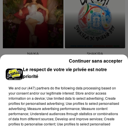
NAIKA
SHAKIRA
One Track Mind
Dai Dai
Continuer sans accepter
Le respect de votre vie privée est notre
priorité
TOUS LES JEUX
We and
our (447) partners
do the following data processing based on
Voir plus
your consent and/or our legitimate interest: Store and/or access
information on a device; Use limited data to select advertising; Create
profiles for personalised advertising; Use profiles to select personalised
advertising; Measure advertising performance; Measure content
performance; Understand audiences through statistics or combinations
of data from different sources; Develop and improve services; Create
profiles to personalise content; Use profiles to select personalised