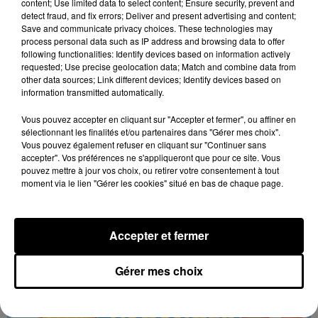
content; Use limited data to select content; Ensure security, prevent and
detect fraud, and fix errors; Deliver and present advertising and content;
Save and communicate privacy choices. These technologies may
process personal data such as IP address and browsing data to offer
following functionalities: Identify devices based on information actively
requested; Use precise geolocation data; Match and combine data from
other data sources; Link different devices; Identify devices based on
information transmitted automatically.
Vous pouvez accepter en cliquant sur "Accepter et fermer", ou affiner en
sélectionnant les finalités et/ou partenaires dans "Gérer mes choix".
Vous pouvez également refuser en cliquant sur "Continuer sans
accepter". Vos préférences ne s'appliqueront que pour ce site. Vous
pouvez mettre à jour vos choix, ou retirer votre consentement à tout
Les vacances passent vite... les cadeaux aussi
moment via le lien "Gérer les cookies" situé en bas de chaque page.
sur Intensité !...
Accepter et fermer
Gérer mes choix