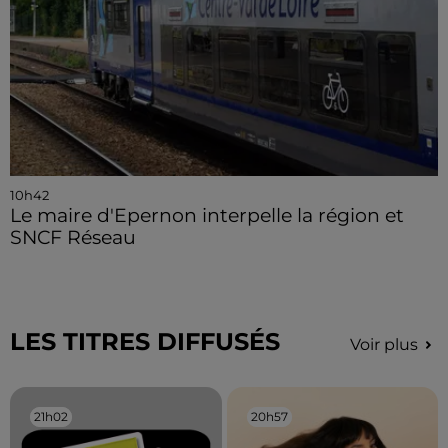
10h42
Le maire d'Epernon interpelle la région et
SNCF Réseau
LES TITRES DIFFUSÉS
Voir plus
21h02
21h02
20h57
20h57