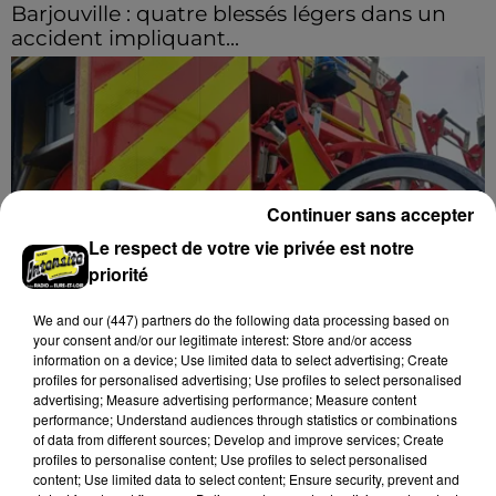
Barjouville : quatre blessés légers dans un
accident impliquant...
Continuer sans accepter
Le respect de votre vie privée est notre
priorité
We and
our (447) partners
do the following data processing based on
your consent and/or our legitimate interest: Store and/or access
information on a device; Use limited data to select advertising; Create
profiles for personalised advertising; Use profiles to select personalised
advertising; Measure advertising performance; Measure content
performance; Understand audiences through statistics or combinations
16h47
of data from different sources; Develop and improve services; Create
Nottonville : un feu de cabanon de jardin
profiles to personalise content; Use profiles to select personalised
mobilise 13 sapeurs-pompiers
content; Use limited data to select content; Ensure security, prevent and