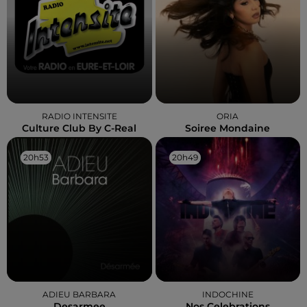
RADIO INTENSITE
ORIA
Culture Club By C-Real
Soiree Mondaine
20h53
20h53
20h49
20h49
ADIEU BARBARA
INDOCHINE
Desarmee
Nos Celebrations