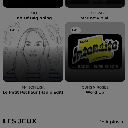
DJO
TEDDY SWIMS
End Of Beginning
Mr Know It All
14h16
14h16
14h11
14h11
MANON LISA
GUNS N ROSES
Le Petit Pecheur (radio Edit)
Word Up
LES JEUX
Voir plus