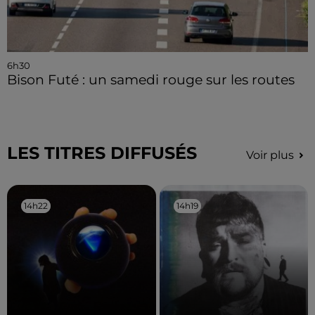
6h30
Bison Futé : un samedi rouge sur les routes
LES TITRES DIFFUSÉS
Voir plus
14h22
14h22
14h19
14h19