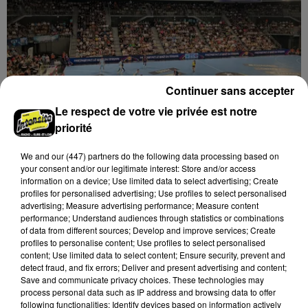
Continuer sans accepter
Le respect de votre vie privée est notre
priorité
We and
our (447) partners
do the following data processing based on
11h10
your consent and/or our legitimate interest: Store and/or access
Match de préparation au Colisée pour le
information on a device; Use limited data to select advertising; Create
C'CMHB
profiles for personalised advertising; Use profiles to select personalised
advertising; Measure advertising performance; Measure content
performance; Understand audiences through statistics or combinations
of data from different sources; Develop and improve services; Create
profiles to personalise content; Use profiles to select personalised
content; Use limited data to select content; Ensure security, prevent and
detect fraud, and fix errors; Deliver and present advertising and content;
Save and communicate privacy choices. These technologies may
process personal data such as IP address and browsing data to offer
following functionalities: Identify devices based on information actively