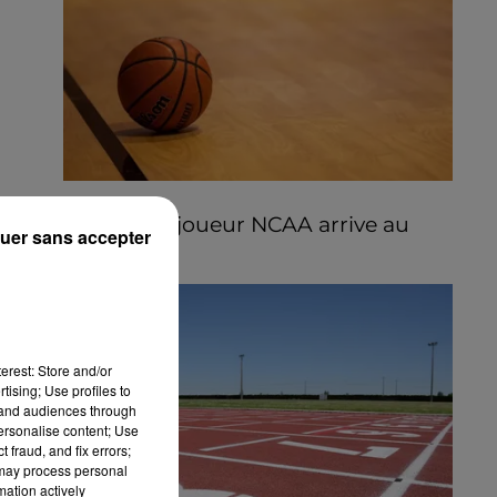
5 août 2026
Un ancien joueur NCAA arrive au
uer sans accepter
C'CMBM
erest: Store and/or
tising; Use profiles to
tand audiences through
personalise content; Use
 fraud, and fix errors;
 may process personal
mation actively