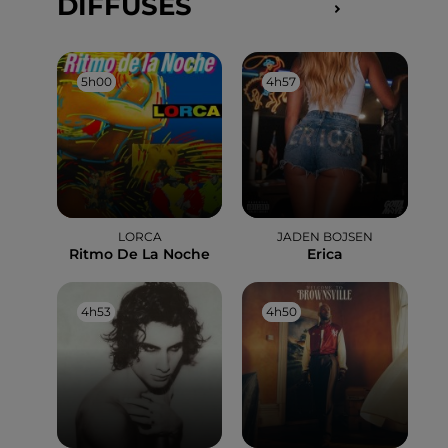
DIFFUSÉS
5h00
5h00
4h57
4h57
LORCA
JADEN BOJSEN
Ritmo De La Noche
Erica
4h53
4h53
4h50
4h50