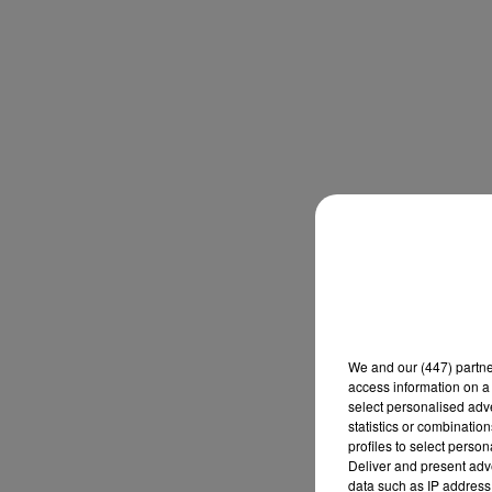
We and
our (447) partn
access information on a 
select personalised ad
statistics or combinatio
profiles to select person
Deliver and present adv
data such as IP address 