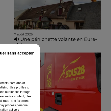
7 août 2026
🔊 Une pénichette volante en Eure-
et-Loir
uer sans accepter
erest: Store and/or
tising; Use profiles to
tand audiences through
personalise content; Use
 fraud, and fix errors;
 may process personal
mation actively