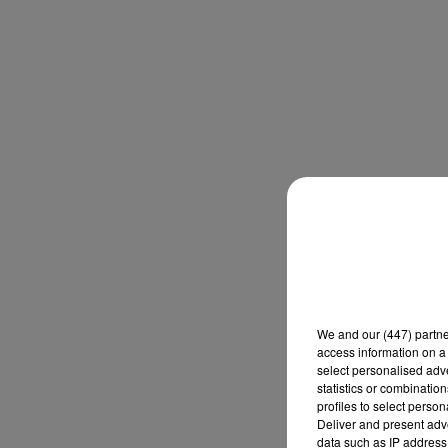
We and
our (447) partn
access information on a 
select personalised ad
statistics or combinatio
profiles to select person
Deliver and present adv
data such as IP address 