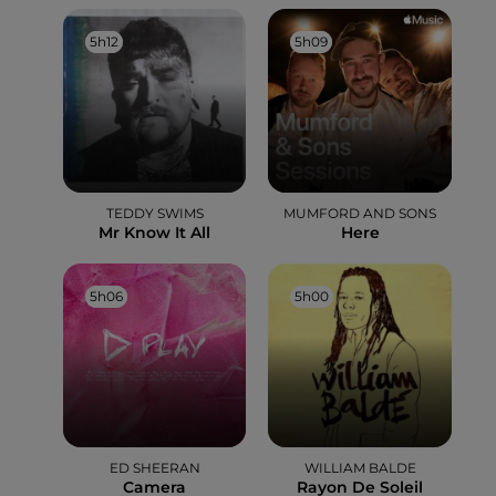
5h12
5h12
5h09
5h09
TEDDY SWIMS
MUMFORD AND SONS
Mr Know It All
Here
5h06
5h06
5h00
5h00
ED SHEERAN
WILLIAM BALDE
Camera
Rayon De Soleil