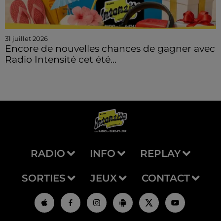
31 juillet 2026
Encore de nouvelles chances de gagner avec
Radio Intensité cet été...
RADIO
INFO
REPLAY
SORTIES
JEUX
CONTACT