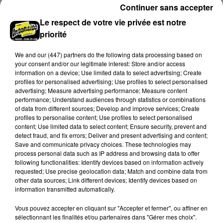
Continuer sans accepter
Le respect de votre vie privée est notre
priorité
Le 9 décembre 2026 de 10h00 à 12h00
SAINT-DENIS-LES-PONTS - LISA : ACTIVITÉS
We and
our (447) partners
do the following data processing based on
PHYSIQUES MODÉRÉES
your consent and/or our legitimate interest: Store and/or access
Mercredi 2 septembre, 14 octobre, 9 décembre de
information on a device; Use limited data to select advertising; Create
10h00 à 12h00 à la Maison des services ADMR à Saint-
profiles for personalised advertising; Use profiles to select personalised
advertising; Measure advertising performance; Measure content
Denis-les-Ponts (Saint-Denis-Lanneray), 11 Les...
performance; Understand audiences through statistics or combinations
DERNIERES INFOS
Voir plus
of data from different sources; Develop and improve services; Create
profiles to personalise content; Use profiles to select personalised
content; Use limited data to select content; Ensure security, prevent and
detect fraud, and fix errors; Deliver and present advertising and content;
Save and communicate privacy choices. These technologies may
process personal data such as IP address and browsing data to offer
following functionalities: Identify devices based on information actively
requested; Use precise geolocation data; Match and combine data from
other data sources; Link different devices; Identify devices based on
information transmitted automatically.
Vous pouvez accepter en cliquant sur "Accepter et fermer", ou affiner en
sélectionnant les finalités et/ou partenaires dans "Gérer mes choix".