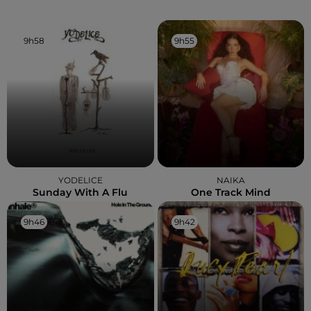
9h58
9h58
9h55
9h55
YODELICE
NAIKA
Sunday With A Flu
One Track Mind
9h46
9h46
9h42
9h42