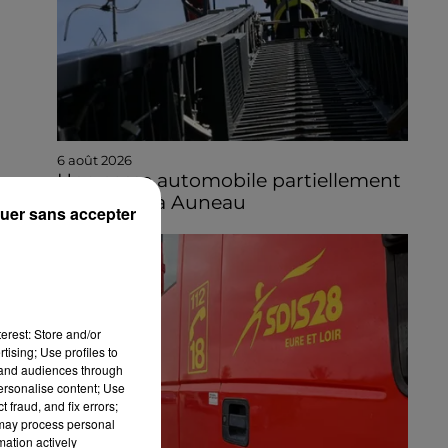
6 août 2026
Une casse automobile partiellement
embrasée à Auneau
uer sans accepter
erest: Store and/or
tising; Use profiles to
tand audiences through
personalise content; Use
 fraud, and fix errors;
 may process personal
mation actively