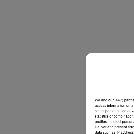
We and
our (447) partn
access information on a 
select personalised ad
statistics or combinatio
profiles to select person
Deliver and present adv
data such as IP address 