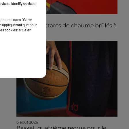
vices; Identify devices
rtenaires dans "Gérer
6 août 2026
Quinze hectares de chaume brûlés à
s'appliqueront que pour
les cookies" situé en
Unverre
6 août 2026
Basket, quatrième recrue pour le