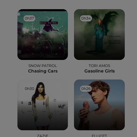
0h37
0h37
0h34
0h34
SNOW PATROL
TORI AMOS
Chasing Cars
Gasoline Girls
0h30
0h30
0h26
0h26
ZAZIE
ELLIOTT