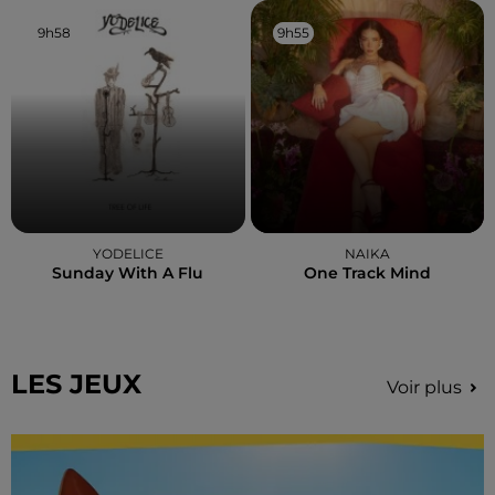
9h58
9h58
9h55
9h55
YODELICE
NAIKA
Sunday With A Flu
One Track Mind
LES JEUX
Voir plus