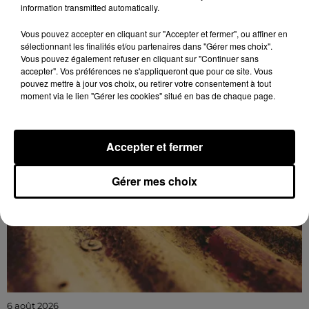
information transmitted automatically.
Vous pouvez accepter en cliquant sur "Accepter et fermer", ou affiner en
sélectionnant les finalités et/ou partenaires dans "Gérer mes choix".
6 août 2026
🔊 Les touristes dans les pas de Jean Moulin
Vous pouvez également refuser en cliquant sur "Continuer sans
accepter". Vos préférences ne s'appliqueront que pour ce site. Vous
pouvez mettre à jour vos choix, ou retirer votre consentement à tout
moment via le lien "Gérer les cookies" situé en bas de chaque page.
Accepter et fermer
Gérer mes choix
6 août 2026