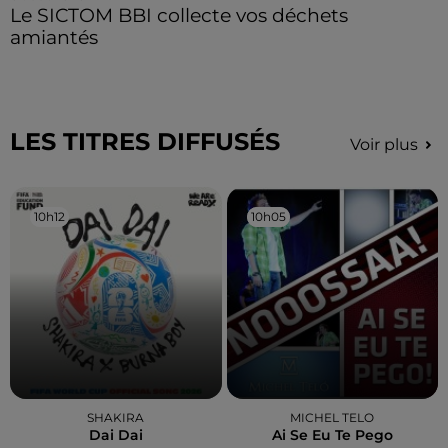
Le SICTOM BBI collecte vos déchets
amiantés
LES TITRES DIFFUSÉS
Voir plus
10h12
10h12
10h05
10h05
SHAKIRA
MICHEL TELO
Dai Dai
Ai Se Eu Te Pego