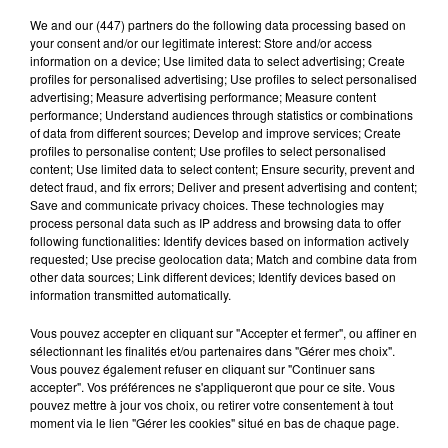
We and
our (447) partners
do the following data processing based on
your consent and/or our legitimate interest: Store and/or access
information on a device; Use limited data to select advertising; Create
profiles for personalised advertising; Use profiles to select personalised
advertising; Measure advertising performance; Measure content
performance; Understand audiences through statistics or combinations
of data from different sources; Develop and improve services; Create
profiles to personalise content; Use profiles to select personalised
content; Use limited data to select content; Ensure security, prevent and
detect fraud, and fix errors; Deliver and present advertising and content;
Save and communicate privacy choices. These technologies may
process personal data such as IP address and browsing data to offer
following functionalities: Identify devices based on information actively
requested; Use precise geolocation data; Match and combine data from
6h12
other data sources; Link different devices; Identify devices based on
Ligue 3, Orléans commence le championnat
information transmitted automatically.
par une victoire
Vous pouvez accepter en cliquant sur "Accepter et fermer", ou affiner en
sélectionnant les finalités et/ou partenaires dans "Gérer mes choix".
Vous pouvez également refuser en cliquant sur "Continuer sans
accepter". Vos préférences ne s'appliqueront que pour ce site. Vous
pouvez mettre à jour vos choix, ou retirer votre consentement à tout
moment via le lien "Gérer les cookies" situé en bas de chaque page.