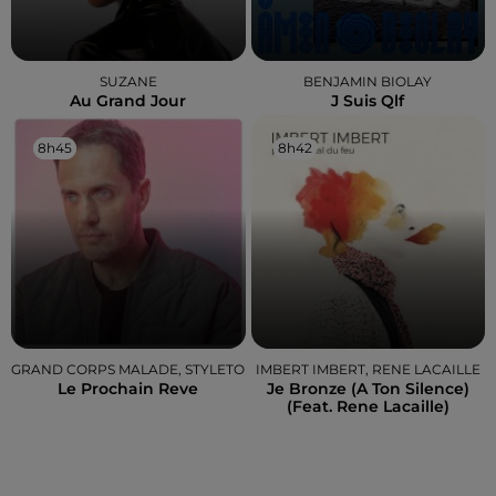
SUZANE
BENJAMIN BIOLAY
Au Grand Jour
J Suis Qlf
8h45
8h45
8h42
8h42
GRAND CORPS MALADE, STYLETO
IMBERT IMBERT, RENE LACAILLE
Le Prochain Reve
Je Bronze (a Ton Silence)
(feat. Rene Lacaille)