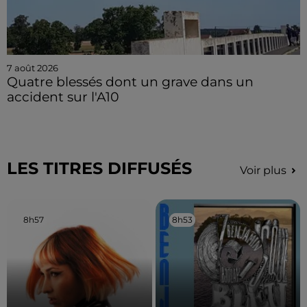
7 août 2026
Quatre blessés dont un grave dans un
accident sur l'A10
LES TITRES DIFFUSÉS
Voir plus
8h57
8h57
8h53
8h53