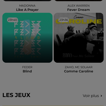
MADONNA
ALEX WARREN
Like A Prayer
Fever Dream
23h40
23h40
23h36
23h36
FEDER
ZAHO, MC SOLAAR
Blind
Comme Caroline
LES JEUX
Voir plus