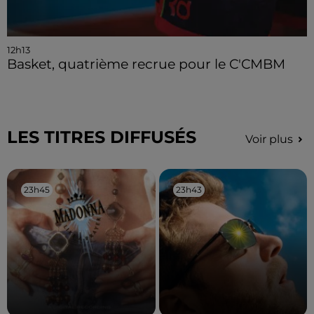
12h13
Basket, quatrième recrue pour le C'CMBM
LES TITRES DIFFUSÉS
Voir plus
23h45
23h45
23h43
23h43