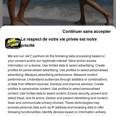
Continuer sans accepter
Le respect de votre vie privée est notre
priorité
We and
our (447) partners
do the following data processing based on
19h05
your consent and/or our legitimate interest: Store and/or access
Quelles dates pour les vacances scolaires de
information on a device; Use limited data to select advertising; Create
la zone B en 2026-27 ?
profiles for personalised advertising; Use profiles to select personalised
advertising; Measure advertising performance; Measure content
performance; Understand audiences through statistics or combinations
of data from different sources; Develop and improve services; Create
profiles to personalise content; Use profiles to select personalised
content; Use limited data to select content; Ensure security, prevent and
detect fraud, and fix errors; Deliver and present advertising and content;
Save and communicate privacy choices. These technologies may
process personal data such as IP address and browsing data to offer
following functionalities: Identify devices based on information actively