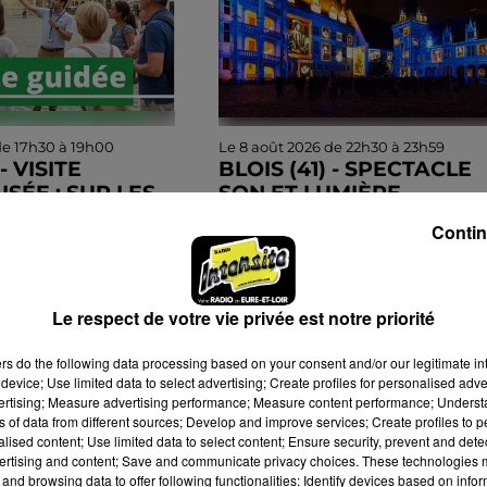
de 17h30 à 19h00
Le 8 août 2026 de 22h30 à 23h59
- VISITE
BLOIS (41) - SPECTACLE
SÉE : SUR LES
SON ET LUMIÈRE
’ARSÈNE LUPIN
Jusqu'au 26 septembre 2026 a
Contin
au 15 août, le samedi
château de Blois (Loir-et-Cher) 
s (Loir-et-Cher) :
Spectacle son et lumière.
lisée : Sur les traces
Le respect de votre vie privée est notre priorité
n. Sur réservation.
ers
do the following data processing based on your consent and/or our legitimate int
device; Use limited data to select advertising; Create profiles for personalised adver
vertising; Measure advertising performance; Measure content performance; Unders
ns of data from different sources; Develop and improve services; Create profiles to 
alised content; Use limited data to select content; Ensure security, prevent and detect
ertising and content; Save and communicate privacy choices. These technologies
and browsing data to offer following functionalities: Identify devices based on infor