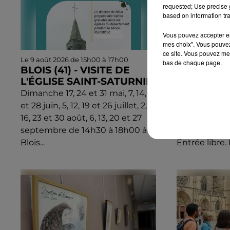
requested; Use precise g
based on information tra
Vous pouvez accepter en 
mes choix". Vous pouvez
ce site. Vous pouvez met
Le 9 août 2026 de 15h00 à 17h00
Le 9 août 2026 
bas de chaque page.
BLOIS (41) - VISITE DE
BLOIS (41)
L'ÉGLISE SAINT-SATURNIN
JEUX D'O
Dimanche 17, 24 et 31 mai, 7, 14, 21
Du 5 juillet a
et 28 juin, 5, 12, 19 et 26 juillet, 2, 9,
dimanche à 1
16, 23 et 30 août, 6, 13, 20 et 27
Cathédrale de
septembre de 14h30 à 18h00 à
: 26e Festiva
Blois...
Entrée libre. 