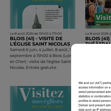
Le 8 août 2026 de 15h00 à 17h00
Le 8 août 2026 
BLOIS (41) - VISITE DE
BLOIS (41) 
L'ÉGLISE SAINT NICOLAS
THÉÂTRALI
TRACES D
Samedi 6 juin, 4 juillet, 8 août, 12
Du 11 juillet 
septembre à 15h00 à Blois (Loir-
à 17h30 à Bloi
et-Cher) : visite de l'église Saint
Visite théâtra
Nicolas. Entrée gratuite.
d’Arsène Lupi
We and
our (447) partn
access information on a 
select personalised ad
statistics or combinatio
profiles to select person
Deliver and present adv
data such as IP address 