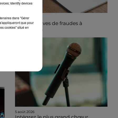
vices; Identify devices
rtenaires dans "Gérer
5 août 2026
Des tentatives de fraudes à
s'appliqueront que pour
les cookies" situé en
Mainvilliers
u
:
5 août 2026
Intégrez le plus grand chœur