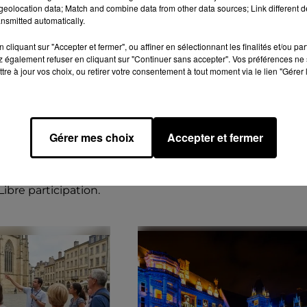
eolocation data; Match and combine data from other data sources; Link different de
nsmitted automatically.
cliquant sur "Accepter et fermer", ou affiner en sélectionnant les finalités et/ou pa
 également refuser en cliquant sur "Continuer sans accepter". Vos préférences ne 
tre à jour vos choix, ou retirer votre consentement à tout moment via le lien "Gérer 
de 17h00 à 18h30
Le 9 août 2026 de 22h30 à 23h59
 - 26E FESTIVAL
BLOIS (41) - SPECTACLE
RGUE
SON ET LUMIÈRE
u 9 août, le
Jusqu'au 26 septembre 2026 a
Gérer mes choix
Accepter et fermer
7h00 à la
château de Blois (Loir-et-Cher) 
 Blois (Loir-et-Cher)
Spectacle son et lumière.
l Jeux d'Orgue.
Libre participation.