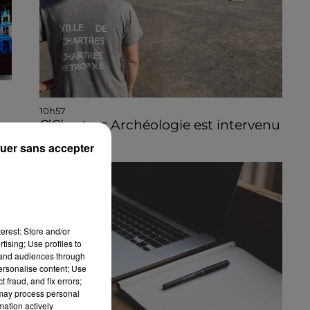
10h57
C’Chartres Archéologie est intervenu
u
à Pompéi
uer sans accepter
:
erest: Store and/or
tising; Use profiles to
tand audiences through
personalise content; Use
 fraud, and fix errors;
 may process personal
mation actively