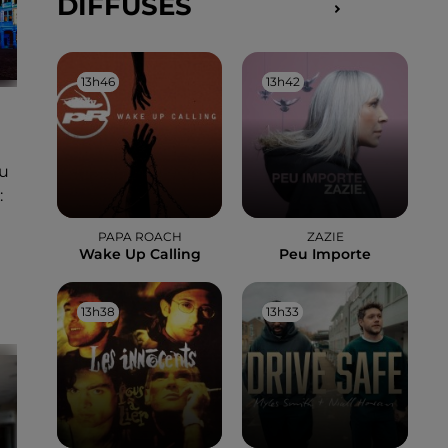
DIFFUSÉS
13h46
13h46
13h42
13h42
u
:
PAPA ROACH
ZAZIE
Wake Up Calling
Peu Importe
13h38
13h38
13h33
13h33