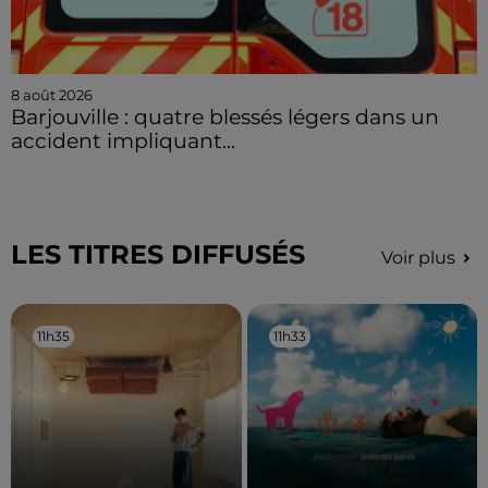
8 août 2026
Barjouville : quatre blessés légers dans un
accident impliquant...
LES TITRES DIFFUSÉS
Voir plus
11h35
11h35
11h33
11h33