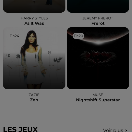
HARRY STYLES
JEREMY FREROT
As It Was
Frerot
11h24
11h24
11h20
11h20
ZAZIE
MUSE
Zen
Nightshift Superstar
LES JEUX
Voir plus