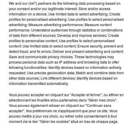
We and
our (447) partners
do the following data processing based on
your consent and/or our legitimate interest: Store and/or access
information on a device; Use limited data to select advertising; Create
profiles for personalised advertising; Use profiles to select personalised
advertising; Measure advertising performance; Measure content
performance; Understand audiences through statistics or combinations
of data from different sources; Develop and improve services; Create
profiles to personalise content; Use profiles to select personalised
content; Use limited data to select content; Ensure security, prevent and
detect fraud, and fix errors; Deliver and present advertising and content;
5h07
Save and communicate privacy choices. These technologies may
CHARTRES - Concert : Ensemble vocal
process personal data such as IP address and browsing data to offer
Kerygma
following functionalities: Identify devices based on information actively
requested; Use precise geolocation data; Match and combine data from
other data sources; Link different devices; Identify devices based on
information transmitted automatically.
Vous pouvez accepter en cliquant sur "Accepter et fermer", ou affiner en
sélectionnant les finalités et/ou partenaires dans "Gérer mes choix".
Vous pouvez également refuser en cliquant sur "Continuer sans
accepter". Vos préférences ne s'appliqueront que pour ce site. Vous
pouvez mettre à jour vos choix, ou retirer votre consentement à tout
moment via le lien "Gérer les cookies" situé en bas de chaque page.