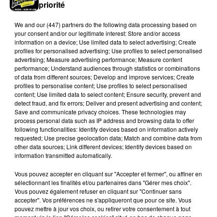
priorité
We and
our (447) partners
do the following data processing based on
your consent and/or our legitimate interest: Store and/or access
information on a device; Use limited data to select advertising; Create
profiles for personalised advertising; Use profiles to select personalised
advertising; Measure advertising performance; Measure content
performance; Understand audiences through statistics or combinations
of data from different sources; Develop and improve services; Create
profiles to personalise content; Use profiles to select personalised
content; Use limited data to select content; Ensure security, prevent and
detect fraud, and fix errors; Deliver and present advertising and content;
Save and communicate privacy choices. These technologies may
process personal data such as IP address and browsing data to offer
following functionalities: Identify devices based on information actively
requested; Use precise geolocation data; Match and combine data from
other data sources; Link different devices; Identify devices based on
9 août 2026
information transmitted automatically.
Loir-et-Cher : un pyromane interpellé grâce
au sang-froid des...
Vous pouvez accepter en cliquant sur "Accepter et fermer", ou affiner en
sélectionnant les finalités et/ou partenaires dans "Gérer mes choix".
Vous pouvez également refuser en cliquant sur "Continuer sans
accepter". Vos préférences ne s'appliqueront que pour ce site. Vous
pouvez mettre à jour vos choix, ou retirer votre consentement à tout