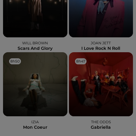
WILL BROWN
JOAN JETT
Scars And Glory
I Love Rock N Roll
8h50
8h50
8h47
8h47
IZIA
THE ODDS
Mon Coeur
Gabriella