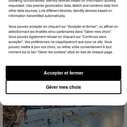
following functionalities: Identify devices based on information actively
requested; Use precise geolocation data; Match and combine data from
other data sources; Link different devices; Identify devices based on
information transmitted automatically.
Vous pouvez accepter en cliquant sur "Accepter et fermer", ou affiner en
sélectionnant les finalités et/ou partenaires dans "Gérer mes choix".
Vous pouvez également refuser en cliquant sur "Continuer sans
8 août 2026
accepter". Vos préférences ne s'appliqueront que pour ce site. Vous
Trois nocturnes en août au Refuge La
pouvez mettre à jour vos choix, ou retirer votre consentement à tout
Tanière
moment via le lien "Gérer les cookies" situé en bas de chaque page.
Accepter et fermer
Gérer mes choix