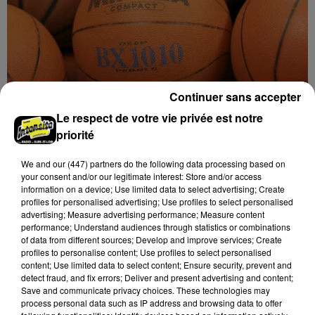
Continuer sans accepter
Le respect de votre vie privée est notre
8 août 2026
priorité
Coupe de France : les basketteurs chartrains
connaissent la...
We and
our (447) partners
do the following data processing based on
your consent and/or our legitimate interest: Store and/or access
information on a device; Use limited data to select advertising; Create
profiles for personalised advertising; Use profiles to select personalised
advertising; Measure advertising performance; Measure content
performance; Understand audiences through statistics or combinations
of data from different sources; Develop and improve services; Create
profiles to personalise content; Use profiles to select personalised
content; Use limited data to select content; Ensure security, prevent and
detect fraud, and fix errors; Deliver and present advertising and content;
Save and communicate privacy choices. These technologies may
process personal data such as IP address and browsing data to offer