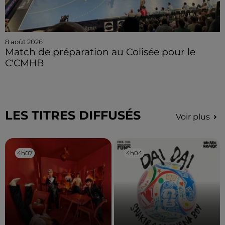
8 août 2026
Match de préparation au Colisée pour le
C'CMHB
LES TITRES DIFFUSÉS
Voir plus
4h07
4h07
4h04
4h04