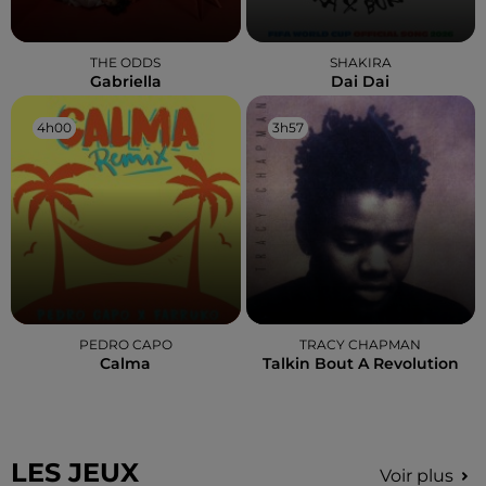
THE ODDS
SHAKIRA
Gabriella
Dai Dai
4h00
4h00
3h57
3h57
PEDRO CAPO
TRACY CHAPMAN
Calma
Talkin Bout A Revolution
LES JEUX
Voir plus