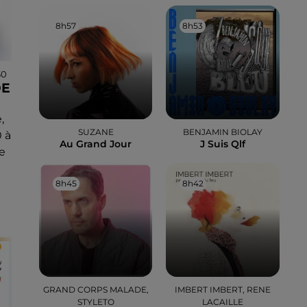
8h57
8h57
8h53
8h53
30
DE
,
SUZANE
BENJAMIN BIOLAY
 à
Au Grand Jour
J Suis Qlf
e
8h45
8h45
8h42
8h42
GRAND CORPS MALADE,
IMBERT IMBERT, RENE
STYLETO
LACAILLE