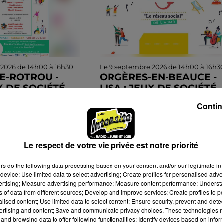
 2026 de 14h00 à 16h30
Le 9 septembre 2026 de 14h00 à 16h3
E-ROTROU -
ORGÈRES-EN-BEAUCE -
UX DE SOCIÉTÉ
LISA : JEUX DE SOCIÉTÉ
embre, 20 octobre,
Mercredi 15 et 29 juillet, 9 et 23
Contin
 de 14h00 à 16h30
septembre, 7 et 21 octobre, 4 e
e, café culturel
18 novembre, 2 et 16 décembr
Nogent-le-Rotrou (24
de 14h00 à 16h30 à la Maison d
Le respect de votre vie privée est notre priorité
e) : Jeux de...
services ADMR de...
ers
do the following data processing based on your consent and/or our legitimate int
device; Use limited data to select advertising; Create profiles for personalised adver
vertising; Measure advertising performance; Measure content performance; Unders
ns of data from different sources; Develop and improve services; Create profiles to 
alised content; Use limited data to select content; Ensure security, prevent and detect
ertising and content; Save and communicate privacy choices. These technologies
and browsing data to offer following functionalities: Identify devices based on infor