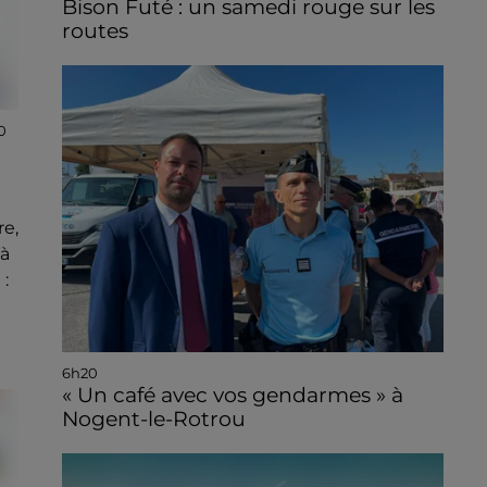
Bison Futé : un samedi rouge sur les
routes
0
re,
à
:
6h20
« Un café avec vos gendarmes » à
Nogent-le-Rotrou