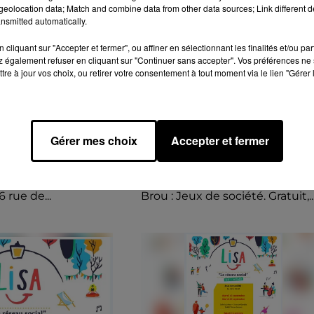
eolocation data; Match and combine data from other data sources; Link different de
nsmitted automatically.
cliquant sur "Accepter et fermer", ou affiner en sélectionnant les finalités et/ou pa
 également refuser en cliquant sur "Continuer sans accepter". Vos préférences ne 
tre à jour vos choix, ou retirer votre consentement à tout moment via le lien "Gérer 
e 2026 de 14h00 à 16h30
Le 14 septembre 2026 de 14h00 à 16h
- LISA : JEUX
BROU - LISA : JEUX DE
TÉ
SOCIÉTÉ
t 21 septembre, 5, 12
Lundi 14 et 28 septembre, 12 e
Gérer mes choix
Accepter et fermer
, 2, 9, 16 novembre,
26 octobre, 9 et 23 novembre, 
re de 14h00 à 16h30
décembre de 14h00 à 16h30 à 
 des sports de
Maison des Associations de
 rue de...
Brou : Jeux de société. Gratuit,..