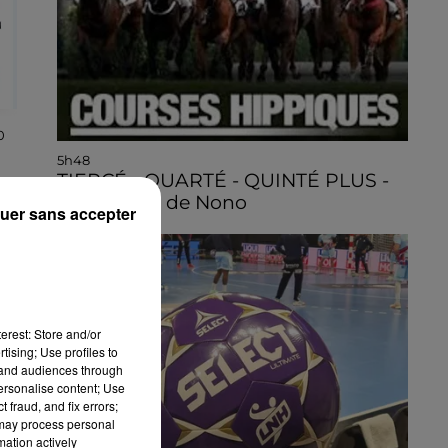
0
5h48
TIERCÉ - QUARTÉ - QUINTÉ PLUS -
Les Pronos de Nono
uer sans accepter
t
e
es
erest: Store and/or
tising; Use profiles to
tand audiences through
personalise content; Use
 fraud, and fix errors;
 may process personal
mation actively