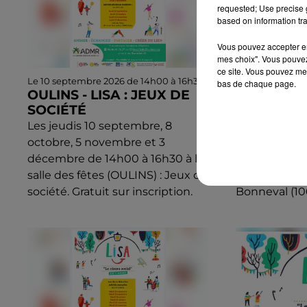
requested; Use precise g
based on information tra
Vous pouvez accepter en 
mes choix". Vous pouvez
ce site. Vous pouvez met
Le 10 septembre 2026 de 14h00 à 16h30
Le 14 septembr
bas de chaque page.
OULINS - LISA : JEUX DE
BONNEVAL 
SOCIÉTÉ
DE SOCIÉ
Les jeudis 10 septembre, 8
Lundi 7, 14 e
octobre, 5 novembre et 3
et 19 octobre
décembre de 14h00 à 16h30 à la
7, 14 décemb
salle des fêtes (OULINS) : Jeux de
au carrefour
société. Gratuit sur inscription.
Bonneval (106