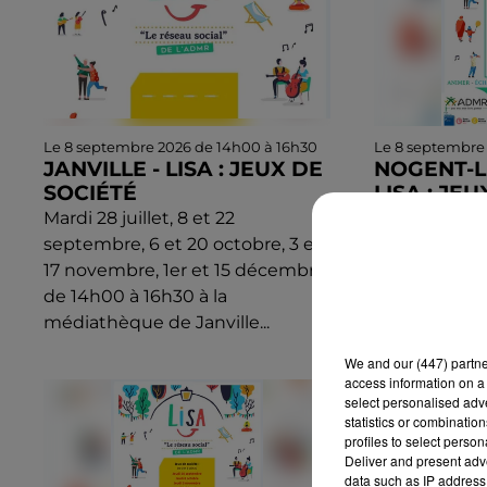
Le 8 septembre 2026 de 14h00 à 16h30
Le 8 septembre
JANVILLE - LISA : JEUX DE
NOGENT-L
SOCIÉTÉ
LISA : JE
Mardi 28 juillet, 8 et 22
Mardi 8 sept
septembre, 6 et 20 octobre, 3 et
17 novembre
17 novembre, 1er et 15 décembre
au Circonflex
de 14h00 à 16h30 à la
associatif à 
médiathèque de Janville...
rue de la Hers
We and
our (447) partn
access information on a 
select personalised ad
statistics or combinatio
profiles to select person
Deliver and present adv
data such as IP address 