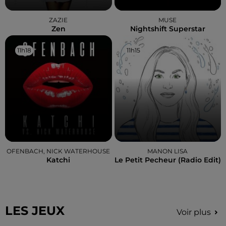
ZAZIE
MUSE
Zen
Nightshift Superstar
11h18
11h18
11h15
11h15
OFENBACH, NICK WATERHOUSE
MANON LISA
Katchi
Le Petit Pecheur (radio Edit)
LES JEUX
Voir plus