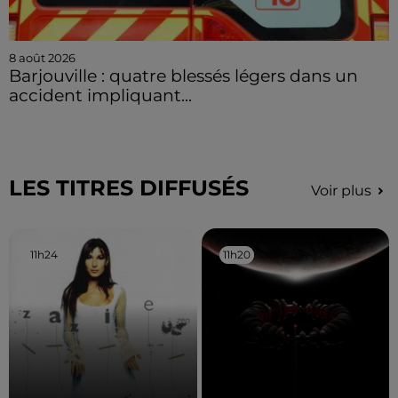
8 août 2026
Barjouville : quatre blessés légers dans un
accident impliquant...
LES TITRES DIFFUSÉS
Voir plus
11h24
11h24
11h20
11h20