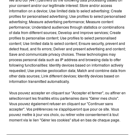
your consent and/or our legitimate interest: Store and/or access
information on a device; Use limited data to select advertising; Create
profiles for personalised advertising; Use profiles to select personalised
advertising; Measure advertising performance; Measure content
performance; Understand audiences through statistics or combinations
of data from different sources; Develop and improve services; Create
profiles to personalise content; Use profiles to select personalised
content; Use limited data to select content; Ensure security, prevent and
detect fraud, and fix errors; Deliver and present advertising and content;
5h07
Save and communicate privacy choices. These technologies may
CHARTRES - Concert : Ensemble vocal
process personal data such as IP address and browsing data to offer
Kerygma
following functionalities: Identify devices based on information actively
requested; Use precise geolocation data; Match and combine data from
other data sources; Link different devices; Identify devices based on
information transmitted automatically.
Vous pouvez accepter en cliquant sur "Accepter et fermer", ou affiner en
sélectionnant les finalités et/ou partenaires dans "Gérer mes choix".
Vous pouvez également refuser en cliquant sur "Continuer sans
accepter". Vos préférences ne s'appliqueront que pour ce site. Vous
pouvez mettre à jour vos choix, ou retirer votre consentement à tout
moment via le lien "Gérer les cookies" situé en bas de chaque page.