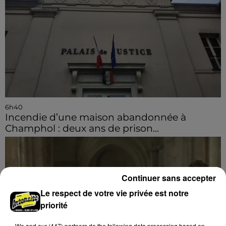
6h40
Incendie d’une maison abandonnée à
Champhol : deux ans de prison...
Continuer sans accepter
Le respect de votre vie privée est notre
priorité
We and
our (447) partners
do the following data processing based on