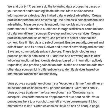
We and
our (447) partners
do the following data processing based on
your consent and/or our legitimate interest: Store and/or access
information on a device; Use limited data to select advertising; Create
profiles for personalised advertising; Use profiles to select personalised
advertising; Measure advertising performance; Measure content
performance; Understand audiences through statistics or combinations
of data from different sources; Develop and improve services; Create
profiles to personalise content; Use profiles to select personalised
content; Use limited data to select content; Ensure security, prevent and
detect fraud, and fix errors; Deliver and present advertising and content;
Save and communicate privacy choices. These technologies may
process personal data such as IP address and browsing data to offer
following functionalities: Identify devices based on information actively
requested; Use precise geolocation data; Match and combine data from
other data sources; Link different devices; Identify devices based on
information transmitted automatically.
Coupe de France : les basketteurs chartrains
connaissent la...
Vous pouvez accepter en cliquant sur "Accepter et fermer", ou affiner en
sélectionnant les finalités et/ou partenaires dans "Gérer mes choix".
Le C'CMBM affrontera un autre club de la région
Vous pouvez également refuser en cliquant sur "Continuer sans
Centre à l'occasion des 32es de finale de la Coupe de
accepter". Vos préférences ne s'appliqueront que pour ce site. Vous
France.
pouvez mettre à jour vos choix, ou retirer votre consentement à tout
moment via le lien "Gérer les cookies" situé en bas de chaque page.