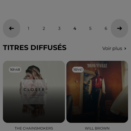
1
2
3
4
5
6
7
TITRES DIFFUSÉS
Voir plus
16h48
16h48
16h41
16h41
THE CHAINSMOKERS
WILL BROWN