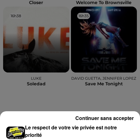
Closer
Welcome To Brownsville
16h38
16h38
16h35
16h35
LUKE
DAVID GUETTA, JENNIFER LOPEZ
Soledad
Save Me Tonight
A LA UNE
Voir plus
Continuer sans accepter
Le respect de votre vie privée est notre
priorité