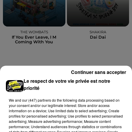
THE WOMBATS
SHAKIRA
If You Ever Leave, I M
Dai Dai
Coming With You
A LA UNE
Continuer sans accepter
Voir plus
Le respect de votre vie privée est notre
priorité
We and
our (447) partners
do the following data processing based on
your consent and/or our legitimate interest: Store and/or access
information on a device; Use limited data to select advertising; Create
profiles for personalised advertising; Use profiles to select personalised
advertising; Measure advertising performance; Measure content
performance; Understand audiences through statistics or combinations
of data from different sources; Develop and improve services; Create