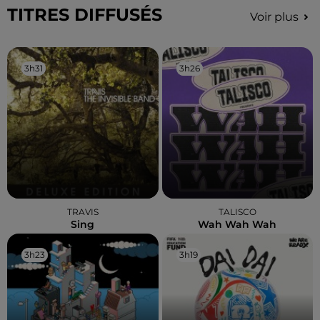
TITRES DIFFUSÉS
Voir plus
3h31
3h31
3h26
3h26
TRAVIS
TALISCO
Sing
Wah Wah Wah
3h23
3h23
3h19
3h19