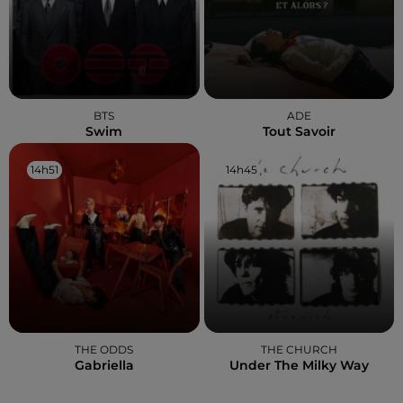
BTS
ADE
Swim
Tout Savoir
14h51
14h51
14h45
14h45
THE ODDS
THE CHURCH
Gabriella
Under The Milky Way