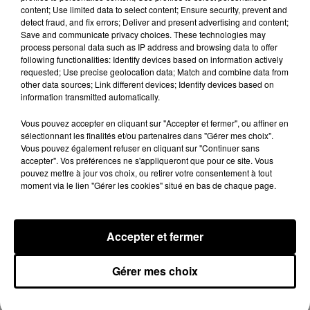
content; Use limited data to select content; Ensure security, prevent and
connaissent la...
detect fraud, and fix errors; Deliver and present advertising and content;
Le C'CMBM affrontera un autre club de la région
Save and communicate privacy choices. These technologies may
Centre à l'occasion des 32es de finale de la Coupe de
process personal data such as IP address and browsing data to offer
following functionalities: Identify devices based on information actively
France.
requested; Use precise geolocation data; Match and combine data from
other data sources; Link different devices; Identify devices based on
information transmitted automatically.
Vous pouvez accepter en cliquant sur "Accepter et fermer", ou affiner en
sélectionnant les finalités et/ou partenaires dans "Gérer mes choix".
Vous pouvez également refuser en cliquant sur "Continuer sans
accepter". Vos préférences ne s'appliqueront que pour ce site. Vous
pouvez mettre à jour vos choix, ou retirer votre consentement à tout
moment via le lien "Gérer les cookies" situé en bas de chaque page.
Accepter et fermer
Gérer mes choix