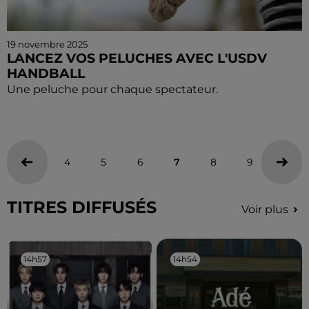
19 novembre 2025
LANCEZ VOS PELUCHES AVEC L'USDV
HANDBALL
Une peluche pour chaque spectateur.
4
5
6
7
8
9
10
TITRES DIFFUSÉS
Voir plus
14h57
14h57
14h54
14h54