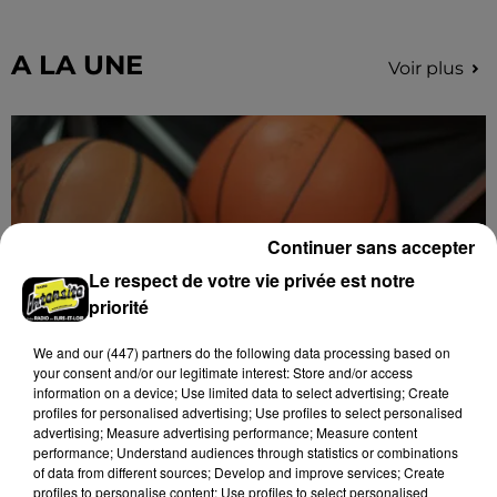
A LA UNE
Voir plus
Continuer sans accepter
Le respect de votre vie privée est notre
priorité
We and
our (447) partners
do the following data processing based on
your consent and/or our legitimate interest: Store and/or access
information on a device; Use limited data to select advertising; Create
profiles for personalised advertising; Use profiles to select personalised
advertising; Measure advertising performance; Measure content
performance; Understand audiences through statistics or combinations
of data from different sources; Develop and improve services; Create
Coupe de France : les basketteurs chartrains
profiles to personalise content; Use profiles to select personalised