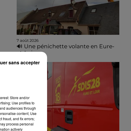
7 août 2026
🔊 Une pénichette volante en Eure-
et-Loir
uer sans accepter
erest: Store and/or
tising; Use profiles to
tand audiences through
personalise content; Use
 fraud, and fix errors;
 may process personal
mation actively