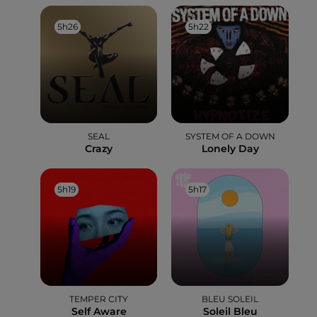
5h26
5h26
5h22
5h22
SEAL
SYSTEM OF A DOWN
Crazy
Lonely Day
5h19
5h19
5h17
5h17
TEMPER CITY
BLEU SOLEIL
Self Aware
Soleil Bleu