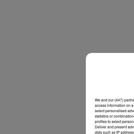
We and
our (447) partn
access information on a 
select personalised ad
statistics or combinatio
profiles to select person
Deliver and present adv
data such as IP address 