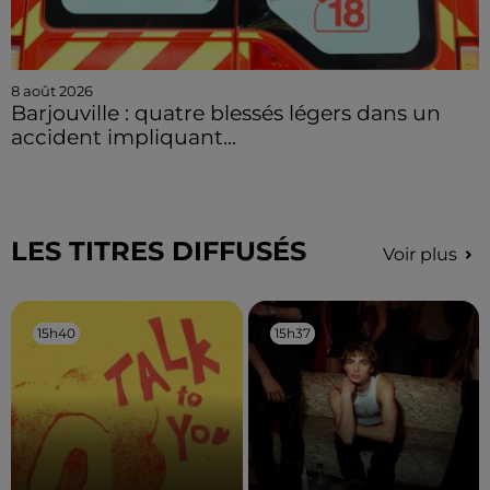
8 août 2026
Barjouville : quatre blessés légers dans un
accident impliquant...
LES TITRES DIFFUSÉS
Voir plus
15h40
15h40
15h37
15h37