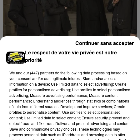
Continuer sans accepter
Le respect de votre vie privée est notre
5h07
priorité
CHARTRES - Concert : Ensemble vocal
Kerygma
We and
our (447) partners
do the following data processing based on
your consent and/or our legitimate interest: Store and/or access
information on a device; Use limited data to select advertising; Create
profiles for personalised advertising; Use profiles to select personalised
advertising; Measure advertising performance; Measure content
performance; Understand audiences through statistics or combinations
of data from different sources; Develop and improve services; Create
profiles to personalise content; Use profiles to select personalised
content; Use limited data to select content; Ensure security, prevent and
detect fraud, and fix errors; Deliver and present advertising and content;
Save and communicate privacy choices. These technologies may
process personal data such as IP address and browsing data to offer