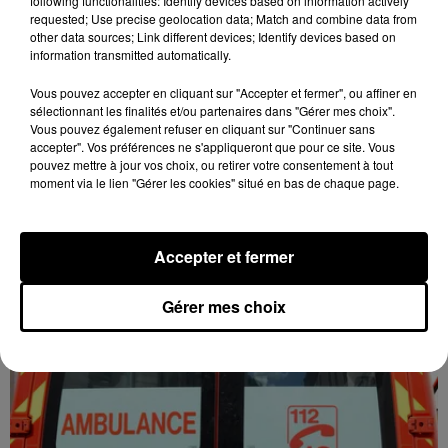
following functionalities: Identify devices based on information actively
requested; Use precise geolocation data; Match and combine data from
other data sources; Link different devices; Identify devices based on
information transmitted automatically.
Vous pouvez accepter en cliquant sur "Accepter et fermer", ou affiner en
sélectionnant les finalités et/ou partenaires dans "Gérer mes choix".
Vous pouvez également refuser en cliquant sur "Continuer sans
3h36
accepter". Vos préférences ne s'appliqueront que pour ce site. Vous
TIERCÉ - QUARTÉ - QUINTÉ PLUS - Les
pouvez mettre à jour vos choix, ou retirer votre consentement à tout
Pronos de Nono
moment via le lien "Gérer les cookies" situé en bas de chaque page.
Accepter et fermer
Gérer mes choix