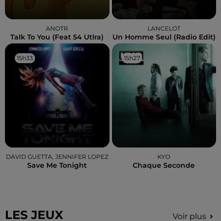
ANOTR
LANCELOT
Talk To You (feat 54 Utlra)
Un Homme Seul (radio Edit)
15h33
15h33
15h27
15h27
DAVID GUETTA, JENNIFER LOPEZ
KYO
Save Me Tonight
Chaque Seconde
LES JEUX
Voir plus