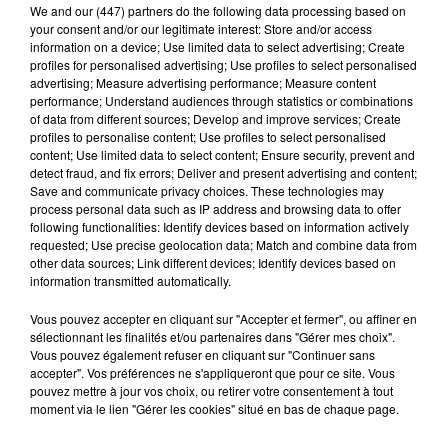
We and
our (447) partners
do the following data processing based on
your consent and/or our legitimate interest: Store and/or access
information on a device; Use limited data to select advertising; Create
profiles for personalised advertising; Use profiles to select personalised
advertising; Measure advertising performance; Measure content
performance; Understand audiences through statistics or combinations
of data from different sources; Develop and improve services; Create
profiles to personalise content; Use profiles to select personalised
content; Use limited data to select content; Ensure security, prevent and
detect fraud, and fix errors; Deliver and present advertising and content;
8 août 2026
Save and communicate privacy choices. These technologies may
Coupe de France : les basketteurs chartrains
process personal data such as IP address and browsing data to offer
connaissent la...
following functionalities: Identify devices based on information actively
requested; Use precise geolocation data; Match and combine data from
other data sources; Link different devices; Identify devices based on
information transmitted automatically.
Vous pouvez accepter en cliquant sur "Accepter et fermer", ou affiner en
sélectionnant les finalités et/ou partenaires dans "Gérer mes choix".
Vous pouvez également refuser en cliquant sur "Continuer sans
accepter". Vos préférences ne s'appliqueront que pour ce site. Vous
pouvez mettre à jour vos choix, ou retirer votre consentement à tout
moment via le lien "Gérer les cookies" situé en bas de chaque page.