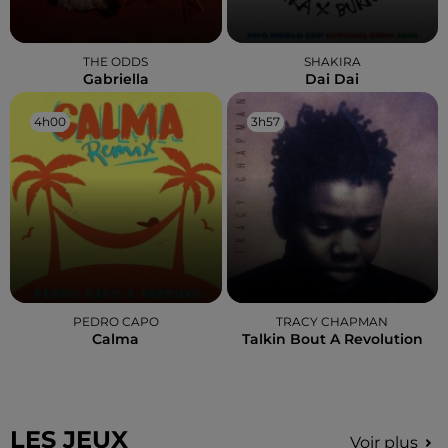
THE ODDS
SHAKIRA
Gabriella
Dai Dai
4h00
4h00
3h57
3h57
PEDRO CAPO
TRACY CHAPMAN
Calma
Talkin Bout A Revolution
LES JEUX
Voir plus