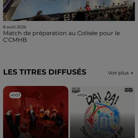
8 août 2026
Match de préparation au Colisée pour le
C'CMHB
LES TITRES DIFFUSÉS
Voir plus
4h07
4h07
4h04
4h04