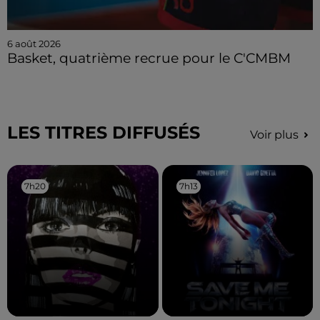
6 août 2026
Basket, quatrième recrue pour le C'CMBM
LES TITRES DIFFUSÉS
Voir plus
7h20
7h20
7h13
7h13