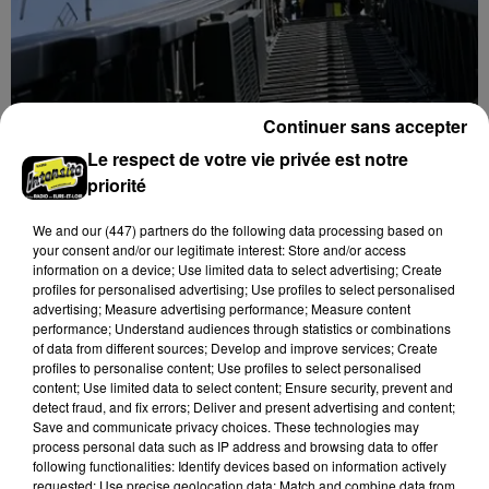
Continuer sans accepter
Le respect de votre vie privée est notre
6 août 2026
priorité
Une casse automobile partiellement
embrasée à Auneau
We and
our (447) partners
do the following data processing based on
your consent and/or our legitimate interest: Store and/or access
information on a device; Use limited data to select advertising; Create
profiles for personalised advertising; Use profiles to select personalised
advertising; Measure advertising performance; Measure content
performance; Understand audiences through statistics or combinations
of data from different sources; Develop and improve services; Create
profiles to personalise content; Use profiles to select personalised
content; Use limited data to select content; Ensure security, prevent and
detect fraud, and fix errors; Deliver and present advertising and content;
Save and communicate privacy choices. These technologies may
process personal data such as IP address and browsing data to offer
following functionalities: Identify devices based on information actively
requested; Use precise geolocation data; Match and combine data from