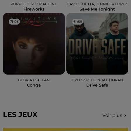
PURPLE DISCO MACHINE
DAVID GUETTA, JENNIFER LOPEZ
Fireworks
Save Me Tonight
7h05
7h05
6h56
6h56
GLORIA ESTEFAN
MYLES SMITH, NIALL HORAN
Conga
Drive Safe
LES JEUX
Voir plus