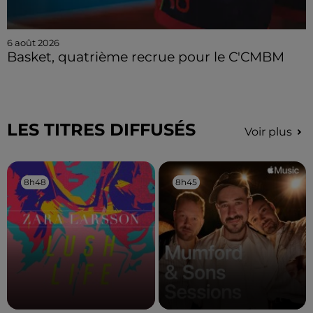
6 août 2026
Basket, quatrième recrue pour le C'CMBM
LES TITRES DIFFUSÉS
Voir plus
8h48
8h48
8h45
8h45