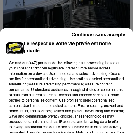
Continuer sans accepter
Le respect de votre vie privée est notre
6 août 2026
priorité
Une casse automobile partiellement
embrasée à Auneau
We and
our (447) partners
do the following data processing based on
your consent and/or our legitimate interest: Store and/or access
information on a device; Use limited data to select advertising; Create
profiles for personalised advertising; Use profiles to select personalised
advertising; Measure advertising performance; Measure content
performance; Understand audiences through statistics or combinations
of data from different sources; Develop and improve services; Create
profiles to personalise content; Use profiles to select personalised
content; Use limited data to select content; Ensure security, prevent and
detect fraud, and fix errors; Deliver and present advertising and content;
Save and communicate privacy choices. These technologies may
process personal data such as IP address and browsing data to offer
following functionalities: Identify devices based on information actively
requested; Use precise geolocation data; Match and combine data from