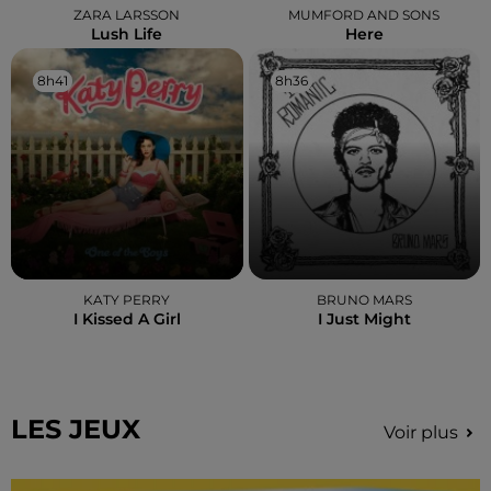
ZARA LARSSON
MUMFORD AND SONS
Lush Life
Here
8h41
8h41
8h36
8h36
KATY PERRY
BRUNO MARS
I Kissed A Girl
I Just Might
LES JEUX
Voir plus