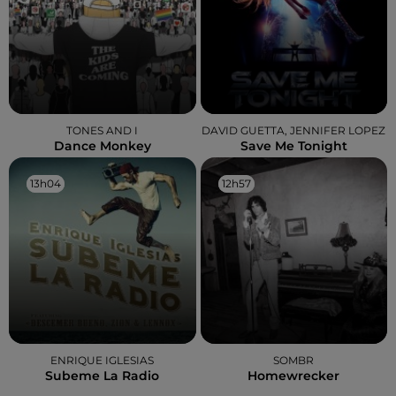
TONES AND I
DAVID GUETTA, JENNIFER LOPEZ
Dance Monkey
Save Me Tonight
13h04
13h04
12h57
12h57
ENRIQUE IGLESIAS
SOMBR
Subeme La Radio
Homewrecker