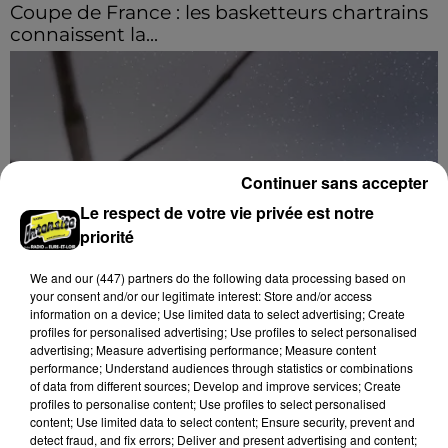
Coupe de France : les basketteurs chartrains
connaissent la...
Continuer sans accepter
Le respect de votre vie privée est notre
priorité
We and
our (447) partners
do the following data processing based on
your consent and/or our legitimate interest: Store and/or access
information on a device; Use limited data to select advertising; Create
profiles for personalised advertising; Use profiles to select personalised
advertising; Measure advertising performance; Measure content
performance; Understand audiences through statistics or combinations
of data from different sources; Develop and improve services; Create
11h35
profiles to personalise content; Use profiles to select personalised
Trois nocturnes en août au Refuge La
content; Use limited data to select content; Ensure security, prevent and
Tanière
detect fraud, and fix errors; Deliver and present advertising and content;