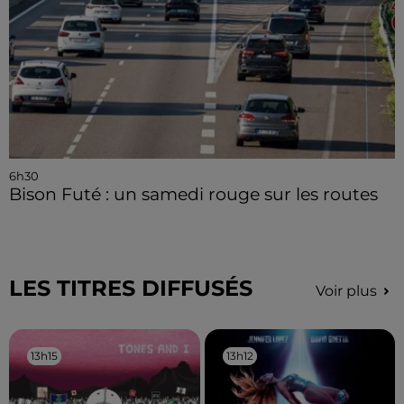
6h30
Bison Futé : un samedi rouge sur les routes
LES TITRES DIFFUSÉS
Voir plus
13h15
13h15
13h12
13h12