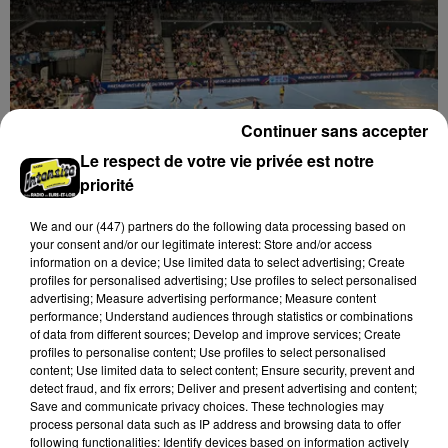
Continuer sans accepter
Le respect de votre vie privée est notre
priorité
We and
our (447) partners
do the following data processing based on
11h10
your consent and/or our legitimate interest: Store and/or access
Match de préparation au Colisée pour le
information on a device; Use limited data to select advertising; Create
C'CMHB
profiles for personalised advertising; Use profiles to select personalised
advertising; Measure advertising performance; Measure content
performance; Understand audiences through statistics or combinations
of data from different sources; Develop and improve services; Create
profiles to personalise content; Use profiles to select personalised
content; Use limited data to select content; Ensure security, prevent and
detect fraud, and fix errors; Deliver and present advertising and content;
Save and communicate privacy choices. These technologies may
process personal data such as IP address and browsing data to offer
following functionalities: Identify devices based on information actively