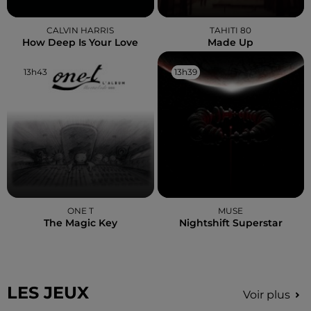
CALVIN HARRIS
TAHITI 80
How Deep Is Your Love
Made Up
13h43
13h43
13h39
13h39
ONE T
MUSE
The Magic Key
Nightshift Superstar
LES JEUX
Voir plus