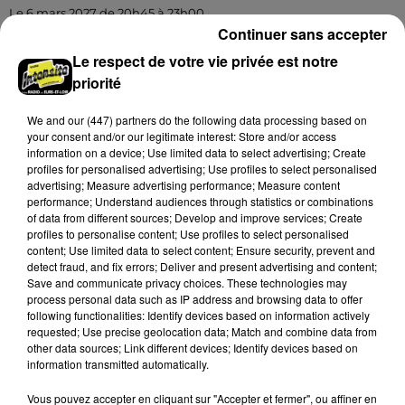
Le 6 mars 2027 de 20h45 à 23h00
RAMBOUILLET (78) - SPECTACLE : VICTOR
Continuer sans accepter
HUGOAT N°1 DU RAP FRANÇAIS
Le respect de votre vie privée est notre
Samedi 6 mars 2027 à 20h45 au Centre Culturel La
priorité
Lanterne de Rambouillet (Yvelines) : Victor Hugoat
N°1 du rap français.
We and
our (447) partners
do the following data processing based on
your consent and/or our legitimate interest: Store and/or access
information on a device; Use limited data to select advertising; Create
profiles for personalised advertising; Use profiles to select personalised
advertising; Measure advertising performance; Measure content
performance; Understand audiences through statistics or combinations
of data from different sources; Develop and improve services; Create
profiles to personalise content; Use profiles to select personalised
content; Use limited data to select content; Ensure security, prevent and
detect fraud, and fix errors; Deliver and present advertising and content;
Save and communicate privacy choices. These technologies may
process personal data such as IP address and browsing data to offer
following functionalities: Identify devices based on information actively
requested; Use precise geolocation data; Match and combine data from
other data sources; Link different devices; Identify devices based on
information transmitted automatically.
Vous pouvez accepter en cliquant sur "Accepter et fermer", ou affiner en