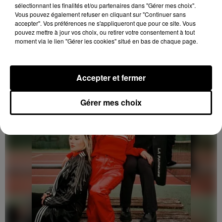
sélectionnant les finalités et/ou partenaires dans "Gérer mes choix".
Vous pouvez également refuser en cliquant sur "Continuer sans
Le 1er avril 2027 de 20h45 à 22h30
accepter". Vos préférences ne s'appliqueront que pour ce site. Vous
RAMBOUILLET (78) - CONCERT : FOUR
pouvez mettre à jour vos choix, ou retirer votre consentement à tout
CORNERS
moment via le lien "Gérer les cookies" situé en bas de chaque page.
Jeudi 1er avril 2027 à 20h45 au Centre Culturel La
Lanterne de Rambouillet (Yvelines) : Four Cornes.
Accepter et fermer
Gérer mes choix