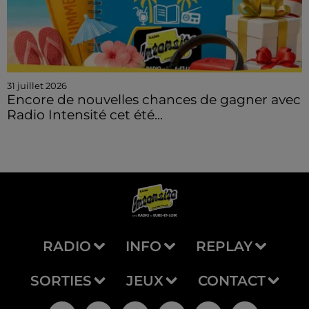
31 juillet 2026
Encore de nouvelles chances de gagner avec
Radio Intensité cet été...
RADIO
INFO
REPLAY
SORTIES
JEUX
CONTACT