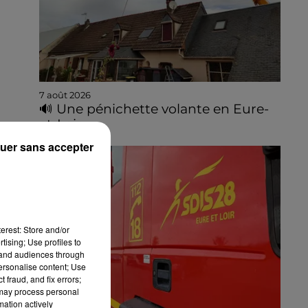
7 août 2026
🔊 Une pénichette volante en Eure-
et-Loir
uer sans accepter
erest: Store and/or
tising; Use profiles to
tand audiences through
personalise content; Use
 fraud, and fix errors;
 may process personal
mation actively