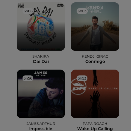
6h06
6h06
6h03
6h03
SHAKIRA
KENDJI GIRAC
Dai Dai
Conmigo
5h56
5h56
5h53
5h53
JAMES ARTHUR
PAPA ROACH
Impossible
Wake Up Calling