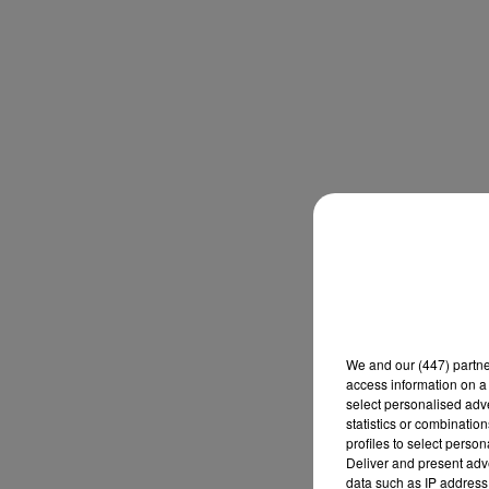
We and
our (447) partn
access information on a 
select personalised ad
statistics or combinatio
profiles to select person
Deliver and present adv
data such as IP address 