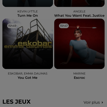
KEVIN LYTTLE
ANGELE
Turn Me On
What You Want Feat. Justice
15h49
15h49
15h47
15h47
ESKOBAR, EMMA DAUMAS
MARINE
You Got Me
Escroc
LES JEUX
Voir plus