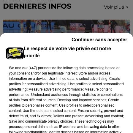
DERNIERES INFOS
Voir plus
Continuer sans accepter
Le respect de votre vie privée est notre
priorité
We and
our (447) partners
do the following data processing based on
your consent and/or our legitimate interest: Store and/or access
information on a device; Use limited data to select advertising; Create
profiles for personalised advertising; Use profiles to select personalised
advertising; Measure advertising performance; Measure content
performance; Understand audiences through statistics or combinations
of data from different sources; Develop and improve services; Create
profiles to personalise content; Use profiles to select personalised
content; Use limited data to select content; Ensure security, prevent and
detect fraud, and fix errors; Deliver and present advertising and content;
13h00
Save and communicate privacy choices. These technologies may
Un départ au C'CMHB
process personal data such as IP address and browsing data to offer
following functionalities: Identify devices based on information actively