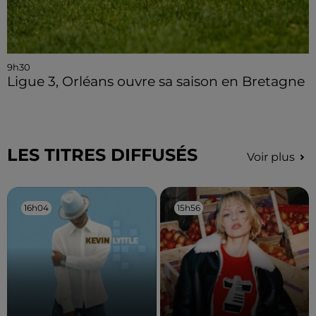
9h30
Ligue 3, Orléans ouvre sa saison en Bretagne
LES TITRES DIFFUSÉS
Voir plus
16h04
16h04
15h56
15h56