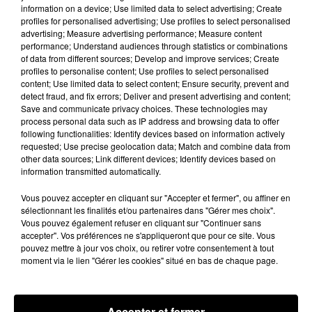
information on a device; Use limited data to select advertising; Create
profiles for personalised advertising; Use profiles to select personalised
advertising; Measure advertising performance; Measure content
performance; Understand audiences through statistics or combinations
of data from different sources; Develop and improve services; Create
profiles to personalise content; Use profiles to select personalised
content; Use limited data to select content; Ensure security, prevent and
detect fraud, and fix errors; Deliver and present advertising and content;
Save and communicate privacy choices. These technologies may
process personal data such as IP address and browsing data to offer
following functionalities: Identify devices based on information actively
requested; Use precise geolocation data; Match and combine data from
other data sources; Link different devices; Identify devices based on
information transmitted automatically.
Vous pouvez accepter en cliquant sur "Accepter et fermer", ou affiner en
sélectionnant les finalités et/ou partenaires dans "Gérer mes choix".
Vous pouvez également refuser en cliquant sur "Continuer sans
Loir-et-Cher : un pyromane interpellé grâce
accepter". Vos préférences ne s'appliqueront que pour ce site. Vous
au sang-froid des...
pouvez mettre à jour vos choix, ou retirer votre consentement à tout
moment via le lien "Gérer les cookies" situé en bas de chaque page.
Samedi 25 juillet, plus d'une dizaine de feux de
champs et de sous-bois ont été déclenchés dans le
secteur de Fontaine-les-Côteaux, Montoire et Lunay.
Accepter et fermer
Grâce...