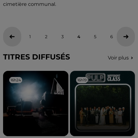
cimetière communal.
1
2
3
4
5
6
7
TITRES DIFFUSÉS
Voir plus
16h24
16h24
16h19
16h19