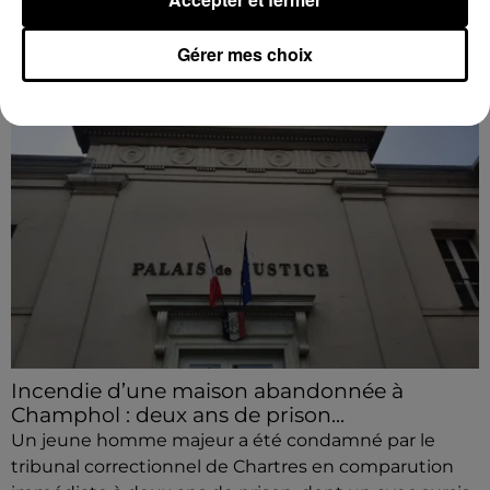
Gérer mes choix
Incendie d’une maison abandonnée à
Champhol : deux ans de prison...
Un jeune homme majeur a été condamné par le
tribunal correctionnel de Chartres en comparution