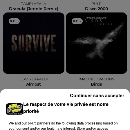
TAME IMPALA
PULP
Dracula (jennie Remix)
Disco 2000
16h15
16h15
16h12
16h12
LEWIS CAPALDI
IMAGINE DRAGONS
Almost
Birds
Continuer sans accepter
Le respect de votre vie privée est notre
priorité
A LA UNE
Voir plus
We and
our (447) partners
do the following data processing based on
your consent and/or our legitimate interest: Store and/or access