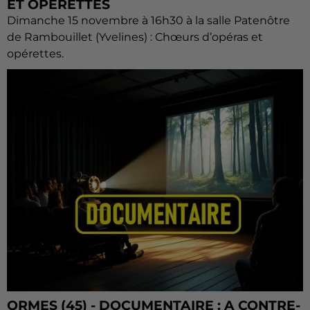
ET OPÉRETTES
Dimanche 15 novembre à 16h30 à la salle Patenôtre
de Rambouillet (Yvelines) : Chœurs d’opéras et
opérettes.
ORMES (45) - DOCUMENTAIRE : A CONTRE-