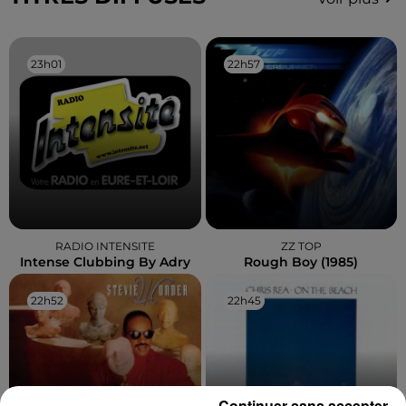
23h01
23h01
22h57
22h57
RADIO INTENSITE
ZZ TOP
Intense Clubbing By Adry
Rough Boy (1985)
22h52
22h52
22h45
22h45
Continuer sans accepter