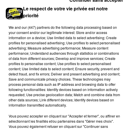
Le respect de votre vie privée est notre
priorité
STEVIE WONDER
CHRIS REA
We and
our (447) partners
do the following data processing based on
Free (1987)
On The Beach
your consent and/or our legitimate interest: Store and/or access
information on a device; Use limited data to select advertising; Create
profiles for personalised advertising; Use profiles to select personalised
advertising; Measure advertising performance; Measure content
performance; Understand audiences through statistics or combinations
A LA UNE
of data from different sources; Develop and improve services; Create
Voir plus
profiles to personalise content; Use profiles to select personalised
content; Use limited data to select content; Ensure security, prevent and
detect fraud, and fix errors; Deliver and present advertising and content;
Save and communicate privacy choices. These technologies may
process personal data such as IP address and browsing data to offer
following functionalities: Identify devices based on information actively
requested; Use precise geolocation data; Match and combine data from
other data sources; Link different devices; Identify devices based on
information transmitted automatically.
Vous pouvez accepter en cliquant sur "Accepter et fermer", ou affiner en
sélectionnant les finalités et/ou partenaires dans "Gérer mes choix".
Vous pouvez également refuser en cliquant sur "Continuer sans