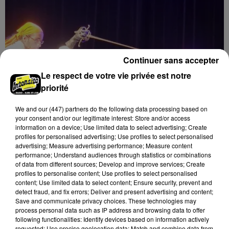
Continuer sans accepter
Le respect de votre vie privée est notre
priorité
We and
our (447) partners
do the following data processing based on
your consent and/or our legitimate interest: Store and/or access
information on a device; Use limited data to select advertising; Create
profiles for personalised advertising; Use profiles to select personalised
advertising; Measure advertising performance; Measure content
performance; Understand audiences through statistics or combinations
8 août 2026
LUISANT - SPECTACLE : COMBAT
of data from different sources; Develop and improve services; Create
profiles to personalise content; Use profiles to select personalised
CHORÉGRAPHIÉ
content; Use limited data to select content; Ensure security, prevent and
Vendredi 28 mai 2027 à 20h30 à la salle André Malraux
detect fraud, and fix errors; Deliver and present advertising and content;
de Luisant : Combat chorégraphié. Spectacle-
Save and communicate privacy choices. These technologies may
process personal data such as IP address and browsing data to offer
conférence. Par la Compagnie Armata.
following functionalities: Identify devices based on information actively
requested; Use precise geolocation data; Match and combine data from