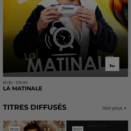
6h30 - 10h00
LA MATINALE
TITRES DIFFUSÉS
Voir plus
9h06
9h06
8h57
8h57