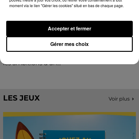
moment via le lien "Gérer les cookies" situé en bas de chaque page.
Accepter et fermer
Gérer mes choix
Stars'Terre 2026 : Philippe Palmieri dévoile
les ambitions d'un...
À quelques semaines de la première édition de
Stars'Terre, organisée du 18 au 20 septembre 2026 au
Château de Courtalain, Philippe Palmieri, président...
LES JEUX
Voir plus