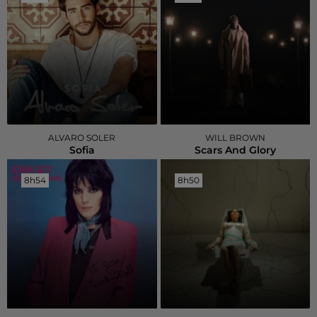
ALVARO SOLER
WILL BROWN
Sofia
Scars And Glory
8h54
8h54
8h50
8h50