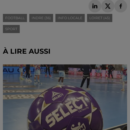
FOOTBALL
INDRE (36)
INFO LOCALE
LOIRET (45)
SPORT
À LIRE AUSSI