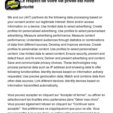
Le respect de votre vie privée est notre
priorité
We and
our (447) partners
do the following data processing based on
your consent and/or our legitimate interest: Store and/or access
information on a device; Use limited data to select advertising; Create
profiles for personalised advertising; Use profiles to select personalised
advertising; Measure advertising performance; Measure content
performance; Understand audiences through statistics or combinations
of data from different sources; Develop and improve services; Create
profiles to personalise content; Use profiles to select personalised
Dans le Perche eurélien, un nouveau grave
content; Use limited data to select content; Ensure security, prevent and
accident de la route
detect fraud, and fix errors; Deliver and present advertising and content;
Deux blessés ont été pris en charge, dont un en
Save and communicate privacy choices. These technologies may
urgence absolue.
process personal data such as IP address and browsing data to offer
following functionalities: Identify devices based on information actively
requested; Use precise geolocation data; Match and combine data from
LE GRAND FORMAT
other data sources; Link different devices; Identify devices based on
Voir plus
information transmitted automatically.
Vous pouvez accepter en cliquant sur "Accepter et fermer", ou affiner en
sélectionnant les finalités et/ou partenaires dans "Gérer mes choix".
Vous pouvez également refuser en cliquant sur "Continuer sans
accepter". Vos préférences ne s'appliqueront que pour ce site. Vous
pouvez mettre à jour vos choix, ou retirer votre consentement à tout