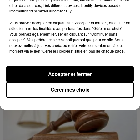
other data sources; Link different devices; Identify devices based on
information transmitted automatically.
Vous pouvez accepter en cliquant sur "Accepter et fermer", ou affiner en
sélectionnant les finalités et/ou partenaires dans "Gérer mes choix".
8 août 2026
Vous pouvez également refuser en cliquant sur "Continuer sans
LE COUDRAY - VENTE AUX ENCHÈRES :
accepter". Vos préférences ne s'appliqueront que pour ce site. Vous
TSF, TÉLÉPHONES
pouvez mettre à jour vos choix, ou retirer votre consentement à tout
Mardi 15 décembre à 10h00 à l'espace des ventes du
moment via le lien "Gérer les cookies" situé en bas de chaque page.
Coudray : vente aux enchères. TSF. Téléphones.
Accepter et fermer
Gérer mes choix