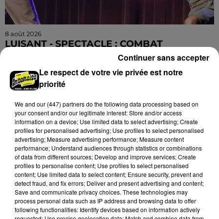
8 août 2026
LUISANT - SPECTACLE : COMBAT
CHORÉGRAPHIÉ
Continuer sans accepter
Vendredi 28 mai 2027 à 20h30 à la salle André Malraux
Le respect de votre vie privée est notre
de Luisant : Combat chorégraphié. Spectacle-
priorité
conférence. Par la Compagnie Armata.
We and
our (447) partners
do the following data processing based on
your consent and/or our legitimate interest: Store and/or access
information on a device; Use limited data to select advertising; Create
profiles for personalised advertising; Use profiles to select personalised
advertising; Measure advertising performance; Measure content
performance; Understand audiences through statistics or combinations
of data from different sources; Develop and improve services; Create
profiles to personalise content; Use profiles to select personalised
content; Use limited data to select content; Ensure security, prevent and
detect fraud, and fix errors; Deliver and present advertising and content;
Save and communicate privacy choices. These technologies may
process personal data such as IP address and browsing data to offer
following functionalities: Identify devices based on information actively
requested; Use precise geolocation data; Match and combine data from