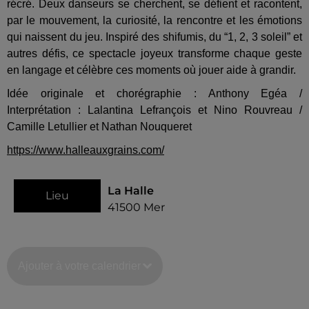
récré. Deux danseurs se cherchent, se défient et racontent,
par le mouvement, la curiosité, la rencontre et les émotions
qui naissent du jeu. Inspiré des shifumis, du “1, 2, 3 soleil” et
autres défis, ce spectacle joyeux transforme chaque geste
en langage et célèbre ces moments où jouer aide à grandir.
Idée originale et chorégraphie : Anthony Egéa /
Interprétation : Lalantina Lefrançois et Nino Rouvreau /
Camille Letullier et Nathan Nouqueret
https://www.halleauxgrains.com/
La Halle
Lieu
41500
Mer
Ajouter à votre calendrier