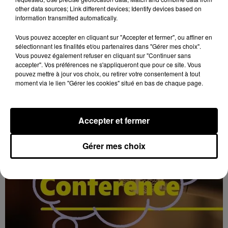
other data sources; Link different devices; Identify devices based on
11h38
information transmitted automatically.
BLOIS (41) - CONFÉRENCE : CHANGER DE
DIMENSION AVEC LA MAGIE DES «...
Vous pouvez accepter en cliquant sur "Accepter et fermer", ou affiner en
Jeudi 21 janvier 2027 à 14h30 à l'auditorium Samuel
sélectionnant les finalités et/ou partenaires dans "Gérer mes choix".
Paty, bibliothèque Abbé-Grégoire de Blois (Loir-et-
Vous pouvez également refuser en cliquant sur "Continuer sans
accepter". Vos préférences ne s'appliqueront que pour ce site. Vous
Cher) : Changer de dimension avec la magie des «...
pouvez mettre à jour vos choix, ou retirer votre consentement à tout
moment via le lien "Gérer les cookies" situé en bas de chaque page.
Accepter et fermer
Gérer mes choix