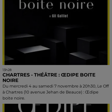
13h28
CHARTRES - THÉÂTRE : ŒDIPE BOITE
NOIRE
Du mercredi 4 au samedi 7 novembre à 20h30, Le Off
à Chartres (10 avenue Jehan de Beauce) : Œdipe
boite noire.