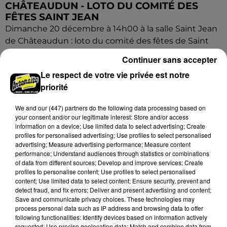
CHÂTEAUDUN - LOTO DU COMITÉ DES
FÊTES SAINT JEAN
Dimanche 20 décembre à 14h00 à la salle Saint Jean
de Châteaudun : loto du comité des fêtes de Saint
Jean.
Continuer sans accepter
Le respect de votre vie privée est notre
priorité
We and
our (447) partners
do the following data processing based on
your consent and/or our legitimate interest: Store and/or access
information on a device; Use limited data to select advertising; Create
profiles for personalised advertising; Use profiles to select personalised
advertising; Measure advertising performance; Measure content
performance; Understand audiences through statistics or combinations
of data from different sources; Develop and improve services; Create
profiles to personalise content; Use profiles to select personalised
content; Use limited data to select content; Ensure security, prevent and
detect fraud, and fix errors; Deliver and present advertising and content;
Save and communicate privacy choices. These technologies may
process personal data such as IP address and browsing data to offer
following functionalities: Identify devices based on information actively
requested; Use precise geolocation data; Match and combine data from