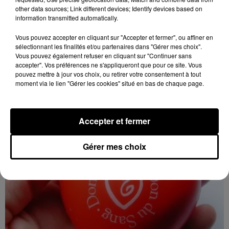
other data sources; Link different devices; Identify devices based on
information transmitted automatically.
Vous pouvez accepter en cliquant sur "Accepter et fermer", ou affiner en
sélectionnant les finalités et/ou partenaires dans "Gérer mes choix".
11h10
Vous pouvez également refuser en cliquant sur "Continuer sans
AUNEAU - DON DU SANG
accepter". Vos préférences ne s'appliqueront que pour ce site. Vous
pouvez mettre à jour vos choix, ou retirer votre consentement à tout
Vendredi 7 août et 2 octobre de 15h00 à 19h00 au
moment via le lien "Gérer les cookies" situé en bas de chaque page.
Foyer socio-culturel d'Auneau (Auneau-Bleury-Saint-
Symporien) : Don du sang
Accepter et fermer
Gérer mes choix