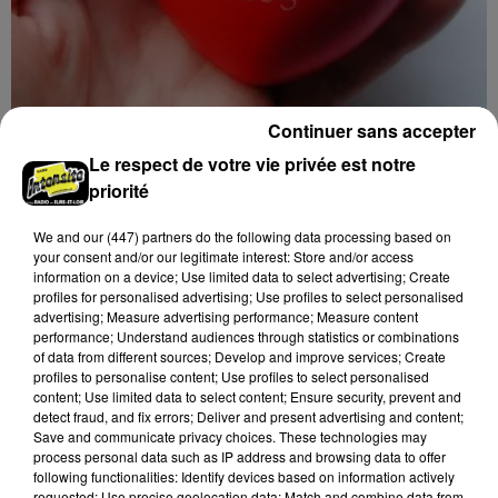
Continuer sans accepter
11h13
VIBRAYE (72) - DON DU SANG
Le respect de votre vie privée est notre
Lundi 5 octobre de 15h30 à 19h00 à la salle des fêtes
priorité
de Vibraye (Sarthe) : Don du sang.
We and
our (447) partners
do the following data processing based on
your consent and/or our legitimate interest: Store and/or access
information on a device; Use limited data to select advertising; Create
profiles for personalised advertising; Use profiles to select personalised
advertising; Measure advertising performance; Measure content
performance; Understand audiences through statistics or combinations
of data from different sources; Develop and improve services; Create
profiles to personalise content; Use profiles to select personalised
content; Use limited data to select content; Ensure security, prevent and
detect fraud, and fix errors; Deliver and present advertising and content;
Save and communicate privacy choices. These technologies may
process personal data such as IP address and browsing data to offer
following functionalities: Identify devices based on information actively
requested; Use precise geolocation data; Match and combine data from