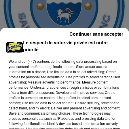
Continuer sans accepter
Le respect de votre vie privée est notre
priorité
18h29
We and
our (447) partners
do the following data processing based on
SAINT-JEAN-LE-BLANC (45) - FOOTBALL,
your consent and/or our legitimate interest: Store and/or access
NATIONALE 2 : CALENDRIER DU FC...
information on a device; Use limited data to select advertising; Create
Football, Nationale 2 : Calendrier du FC Sant-Jean-le-
profiles for personalised advertising; Use profiles to select personalised
advertising; Measure advertising performance; Measure content
Blanc, poule H.
performance; Understand audiences through statistics or combinations
of data from different sources; Develop and improve services; Create
profiles to personalise content; Use profiles to select personalised
content; Use limited data to select content; Ensure security, prevent and
detect fraud, and fix errors; Deliver and present advertising and content;
Save and communicate privacy choices. These technologies may
process personal data such as IP address and browsing data to offer
following functionalities: Identify devices based on information actively
requested; Use precise geolocation data; Match and combine data from