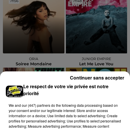
7h56
7h56
7h48
7h48
ORIA
JUNIOR EMPIRE
Soiree Mondaine
Let Me Love You
7h45
7h45
7h42
7h42
Continuer sans accepter
Le respect de votre vie privée est notre
priorité
We and
our (447) partners
do the following data processing based on
your consent and/or our legitimate interest: Store and/or access
information on a device; Use limited data to select advertising; Create
profiles for personalised advertising; Use profiles to select personalised
advertising; Measure advertising performance; Measure content