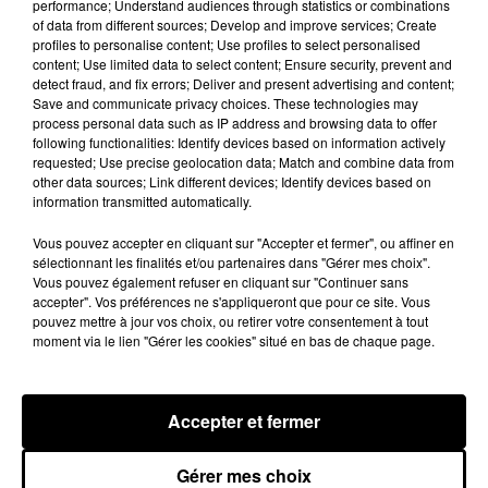
performance; Understand audiences through statistics or combinations
TAHITI 80
ANOUK
of data from different sources; Develop and improve services; Create
Made Up
Nobody S Wife
profiles to personalise content; Use profiles to select personalised
content; Use limited data to select content; Ensure security, prevent and
detect fraud, and fix errors; Deliver and present advertising and content;
Save and communicate privacy choices. These technologies may
process personal data such as IP address and browsing data to offer
TOUS LES JEUX
following functionalities: Identify devices based on information actively
Voir plus
requested; Use precise geolocation data; Match and combine data from
other data sources; Link different devices; Identify devices based on
information transmitted automatically.
Vous pouvez accepter en cliquant sur "Accepter et fermer", ou affiner en
sélectionnant les finalités et/ou partenaires dans "Gérer mes choix".
Vous pouvez également refuser en cliquant sur "Continuer sans
accepter". Vos préférences ne s'appliqueront que pour ce site. Vous
pouvez mettre à jour vos choix, ou retirer votre consentement à tout
moment via le lien "Gérer les cookies" situé en bas de chaque page.
Accepter et fermer
Gérer mes choix